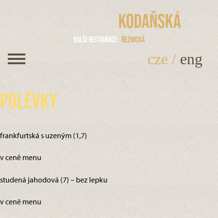
Kodaňská
Další restaurace
Řeznická
cze
/
eng
Polévky
frankfurtská s uzeným (1,7)
v ceně menu
studená jahodová (7) – bez lepku
v ceně menu