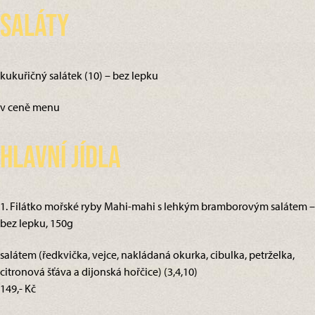
Saláty
kukuřičný salátek (10) – bez lepku
v ceně menu
Hlavní jídla
1. Filátko mořské ryby Mahi-mahi s lehkým bramborovým salátem –
bez lepku, 150g
salátem (ředkvička, vejce, nakládaná okurka, cibulka, petrželka,
citronová šťáva a dijonská hořčice) (3,4,10)
149,- Kč