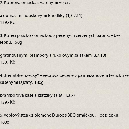
2. Koprová omáčka s vařenými vejci ,
a domácími houskovými knedlíky (1,3,7,11)
139,- Kč
3. Kuřecí prsíčko s omáčkou z pečených červených paprik, – bez
lepku, 150g
gratinovanými brambory a rukolovým salátkem (3,7,10)
139,- Kč
4. „Benátské řízečky“ – vepřová pečeně v parmazánovém těstíčku se
sušenými rajčaty,, 180g
bramborová kaše a Tzatziky salát (1,3,7)
139,- Kč
5. Vepřový steak z plemene Duroc s BBQ omáčkou, – bez lepku,
180g