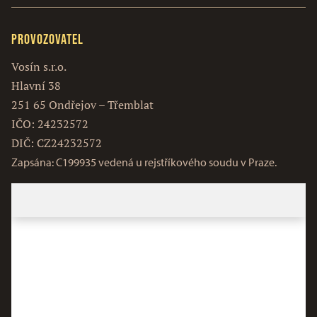
Provozovatel
Vosín s.r.o.
Hlavní 38
251 65 Ondřejov – Třemblat
IČO: 24232572
DIČ: CZ24232572
Zapsána: C199935 vedená u rejstříkového soudu v Praze.