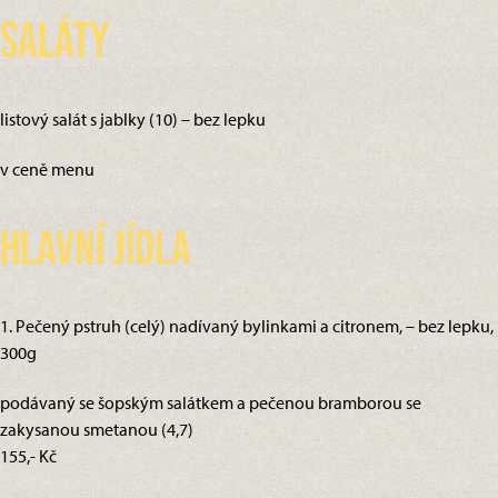
Saláty
listový salát s jablky (10) – bez lepku
v ceně menu
Hlavní jídla
1. Pečený pstruh (celý) nadívaný bylinkami a citronem, – bez lepku,
300g
podávaný se šopským salátkem a pečenou bramborou se
zakysanou smetanou (4,7)
155,- Kč