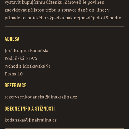
vystavit kupujícímu účtenku. Zároveň je povinen
zaevidovat přijatou tržbu u správce daně on-line; v
případě technického výpadku pak nejpozději do 48 hodin.
Adresa
Jiná Krajina Kodaňská
Kodaňská 319/5
(vchod z Moskevské 9)
Praha 10
Rezervace
rezervace.kodanska@jinakrajina.cz
Obecné info a stížnosti
kodanska@jinakrajina.cz