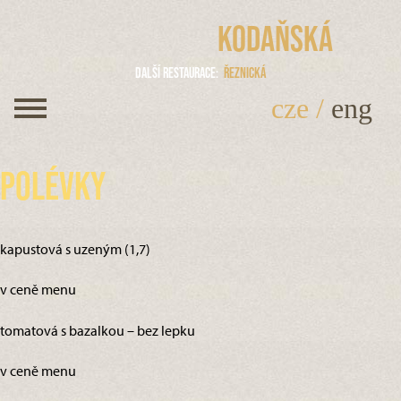
Kodaňská
Další restaurace
Řeznická
cze
/
eng
Polévky
kapustová s uzeným (1,7)
v ceně menu
tomatová s bazalkou – bez lepku
v ceně menu