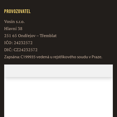
Provozovatel
Vosín s.r.o.
Hlavní 38
251 65 Ondřejov – Třemblat
IČO: 24232572
DIČ: CZ24232572
Zapsána: C199935 vedená u rejstříkového soudu v Praze.