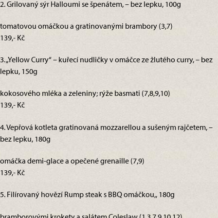
2. Grilovaný sýr Halloumi se špenátem, – bez lepku, 100g
tomatovou omáčkou a gratinovanými brambory (3,7)
139,- Kč
3. „Yellow Curry“ – kuřecí nudličky v omáčce ze žlutého curry, – bez
lepku, 150g
kokosového mléka a zeleniny; rýže basmati (7,8,9,10)
139,- Kč
4. Vepřová kotleta gratinovaná mozzarellou a sušeným rajčetem, –
bez lepku, 180g
omáčka demi-glace a opečené grenaille (7,9)
139,- Kč
5. Filírovaný hovězí Rump steak s BBQ omáčkou,, 180g
bramborovými krokety a salátem Coleslaw (1,3,7,9,10,12)