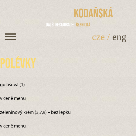
Kodaňská
Další restaurace
Řeznická
cze
/
eng
Polévky
gulášová (1)
v ceně menu
zeleninový krém (3,7,9) – bez lepku
v ceně menu