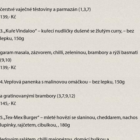
čerstvé vaječné těstoviny a parmazán (1,3,7)
139,- Kč
3. „Kuře Vindaloo“ – kuřecí nudličky dušené se žlutým curry, – bez
lepku, 150g
garam masala, zázvorem, chilli, zeleninou, brambory a rýží basmati
(9,10)
139,- Kč
4. Vepřová panenka s malinovou omáčkou – bez lepku, 150g
a gratinovanými brambory (3,7,9,12)
145,- Kč
5. „Tex-Mex Burger“ – mleté hovězí se slaninou, cheddarem, nachos
lupínky, rajčetem, cibulkou, , 180g
ledovým salátem, chilli majonézou, domácí bulkou a