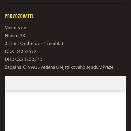
Provozovatel
Vosín s.r.o.
Hlavní 38
251 65 Ondřejov – Třemblat
IČO: 24232572
DIČ: CZ24232572
Zapsána: C199935 vedená u rejstříkového soudu v Praze.