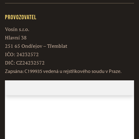
Provozovatel
Vosín s.r.o.
Hlavní 38
251 65 Ondřejov – Třemblat
IČO: 24232572
DIČ: CZ24232572
Zapsána: C199935 vedená u rejstříkového soudu v Praze.