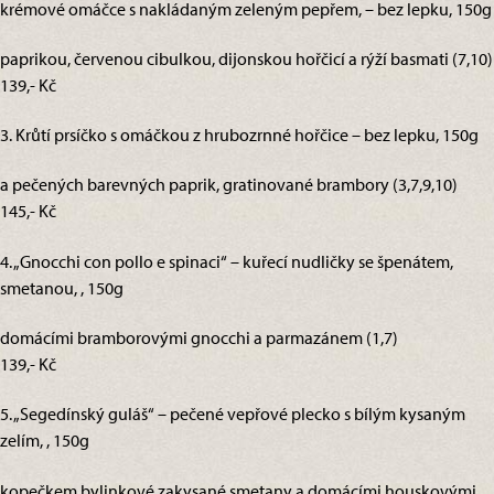
krémové omáčce s nakládaným zeleným pepřem, – bez lepku, 150g
paprikou, červenou cibulkou, dijonskou hořčicí a rýží basmati (7,10)
139,- Kč
3. Krůtí prsíčko s omáčkou z hrubozrnné hořčice – bez lepku, 150g
a pečených barevných paprik, gratinované brambory (3,7,9,10)
145,- Kč
4. „Gnocchi con pollo e spinaci“ – kuřecí nudličky se špenátem,
smetanou, , 150g
domácími bramborovými gnocchi a parmazánem (1,7)
139,- Kč
5. „Segedínský guláš“ – pečené vepřové plecko s bílým kysaným
zelím, , 150g
kopečkem bylinkové zakysané smetany a domácími houskovými