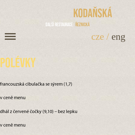
Kodaňská
Další restaurace
Řeznická
cze
/
eng
Polévky
francouzská cibulačka se sýrem (1,7)
v ceně menu
dhál z červené čočky (9,10) – bez lepku
v ceně menu