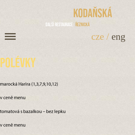
Kodaňská
Další restaurace
Řeznická
cze
/
eng
Polévky
marocká Harira (1,3,7,9,10,12)
v ceně menu
tomatová s bazalkou – bez lepku
v ceně menu