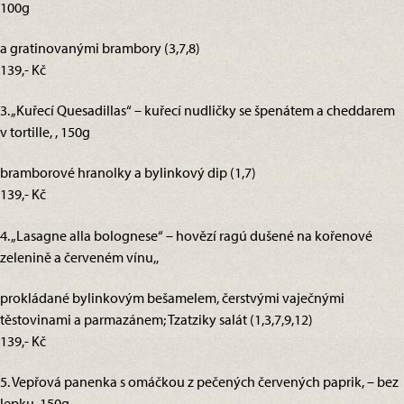
100g
a gratinovanými brambory (3,7,8)
139,- Kč
3. „Kuřecí Quesadillas“ – kuřecí nudličky se špenátem a cheddarem
v tortille, , 150g
bramborové hranolky a bylinkový dip (1,7)
139,- Kč
4. „Lasagne alla bolognese“ – hovězí ragú dušené na kořenové
zelenině a červeném vínu,,
prokládané bylinkovým bešamelem, čerstvými vaječnými
těstovinami a parmazánem; Tzatziky salát (1,3,7,9,12)
139,- Kč
5. Vepřová panenka s omáčkou z pečených červených paprik, – bez
lepku, 150g