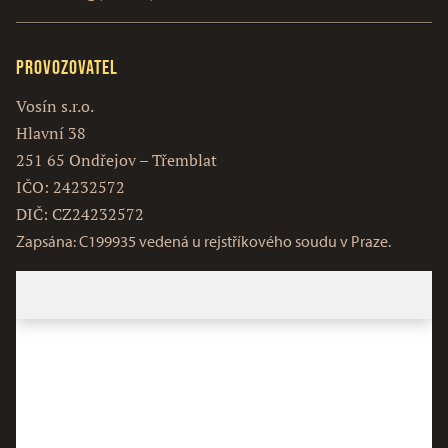
Provozovatel
Vosín s.r.o.
Hlavní 38
251 65 Ondřejov – Třemblat
IČO: 24232572
DIČ: CZ24232572
Zapsána: C199935 vedená u rejstříkového soudu v Praze.