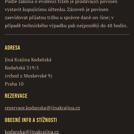
Podle zákona o evidenci tržeb je prodávající povinen
vystavit kupujícímu účtenku. Zároveň je povinen
zaevidovat přijatou tržbu u správce daně on-line; v
případě technického výpadku pak nejpozději do 48 hodin.
Adresa
Jiná Krajina Kodaňská
Kodaňská 319/5
(vchod z Moskevské 9)
Praha 10
Rezervace
rezervace.kodanska@jinakrajina.cz
Obecné info a stížnosti
kodanska@jinakrajina.cz