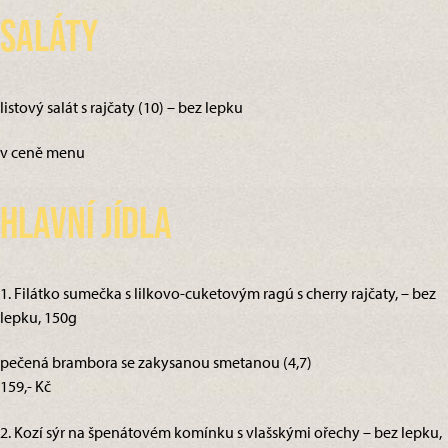
Saláty
listový salát s rajčaty (10) – bez lepku
v ceně menu
Hlavní jídla
1. Filátko sumečka s lilkovo-cuketovým ragú s cherry rajčaty, – bez
lepku, 150g
pečená brambora se zakysanou smetanou (4,7)
159,- Kč
2. Kozí sýr na špenátovém komínku s vlašskými ořechy – bez lepku,