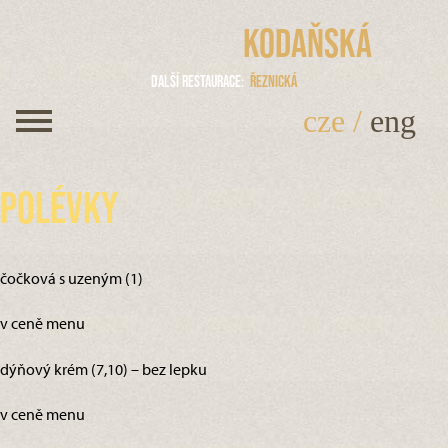
Kodaňská
Další restaurace
Řeznická
cze
/
eng
Polévky
čočková s uzeným (1)
v ceně menu
dýňový krém (7,10) – bez lepku
v ceně menu