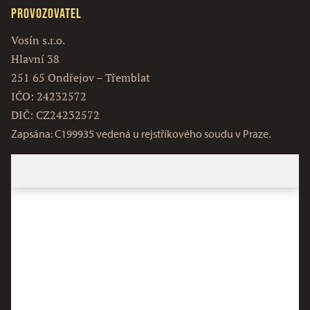
Provozovatel
Vosín s.r.o.
Hlavní 38
251 65 Ondřejov – Třemblat
IČO: 24232572
DIČ: CZ24232572
Zapsána: C199935 vedená u rejstříkového soudu v Praze.