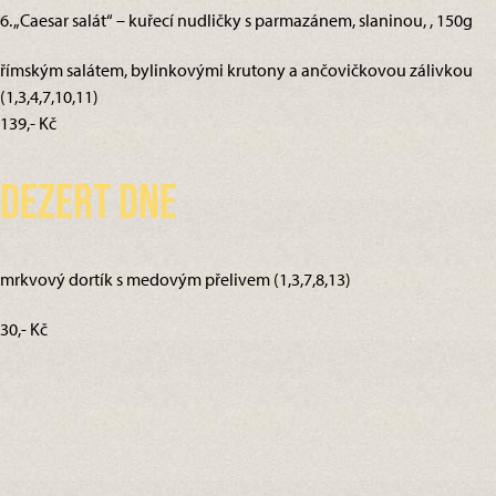
6. „Caesar salát“ – kuřecí nudličky s parmazánem, slaninou, , 150g
římským salátem, bylinkovými krutony a ančovičkovou zálivkou
(1,3,4,7,10,11)
139,- Kč
Dezert dne
mrkvový dortík s medovým přelivem (1,3,7,8,13)
30,- Kč