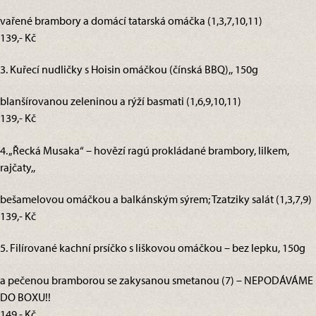
vařené brambory a domácí tatarská omáčka (1,3,7,10,11)
139,- Kč
3. Kuřecí nudličky s Hoisin omáčkou (čínská BBQ),, 150g
blanšírovanou zeleninou a rýží basmati (1,6,9,10,11)
139,- Kč
4. „Řecká Musaka“ – hovězí ragú prokládané brambory, lilkem,
rajčaty,,
bešamelovou omáčkou a balkánským sýrem; Tzatziky salát (1,3,7,9)
139,- Kč
5. Filírované kachní prsíčko s liškovou omáčkou – bez lepku, 150g
a pečenou bramborou se zakysanou smetanou (7) – NEPODÁVÁME
DO BOXU!!
149,- Kč