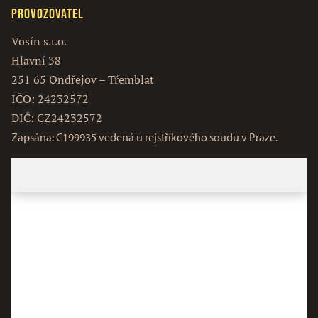
Provozovatel
Vosín s.r.o.
Hlavní 38
251 65 Ondřejov – Třemblat
IČO: 24232572
DIČ: CZ24232572
Zapsána: C199935 vedená u rejstříkového soudu v Praze.