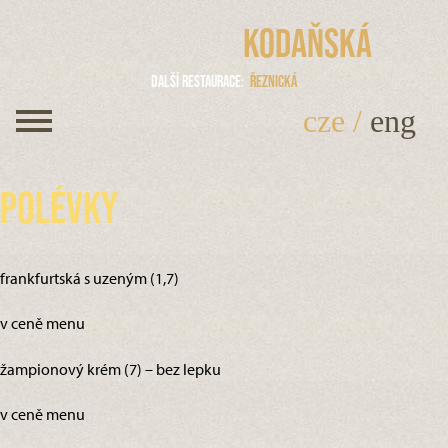
Kodaňská
Další restaurace
Řeznická
cze
/
eng
Polévky
frankfurtská s uzeným (1,7)
v ceně menu
žampionový krém (7) – bez lepku
v ceně menu