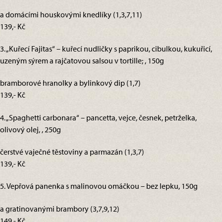
a domácími houskovými knedlíky (1,3,7,11)
139,- Kč
3. „Kuřecí Fajitas“ – kuřecí nudličky s paprikou, cibulkou, kukuřicí,
uzeným sýrem a rajčatovou salsou v tortille; , 150g
bramborové hranolky a bylinkový dip (1,7)
139,- Kč
4. „Spaghetti carbonara“ – pancetta, vejce, česnek, petrželka,
olivový olej, , 250g
čerstvé vaječné těstoviny a parmazán (1,3,7)
139,- Kč
5. Vepřová panenka s malinovou omáčkou – bez lepku, 150g
a gratinovanými brambory (3,7,9,12)
149,- Kč