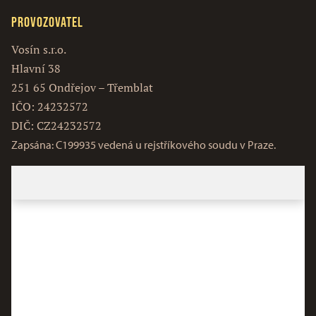
Provozovatel
Vosín s.r.o.
Hlavní 38
251 65 Ondřejov – Třemblat
IČO: 24232572
DIČ: CZ24232572
Zapsána: C199935 vedená u rejstříkového soudu v Praze.