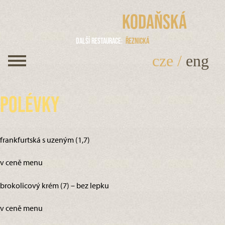
Kodaňská
Další restaurace
Řeznická
cze
/
eng
Polévky
frankfurtská s uzeným (1,7)
v ceně menu
brokolicový krém (7) – bez lepku
v ceně menu