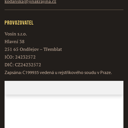
kodanska@jinakrajina.cz
Provozovatel
Vosín s.r.o.
Hlavní 38
251 65 Ondřejov – Třemblat
IČO: 24232572
DIČ: CZ24232572
Zapsána: C199935 vedená u rejstříkového soudu v Praze.