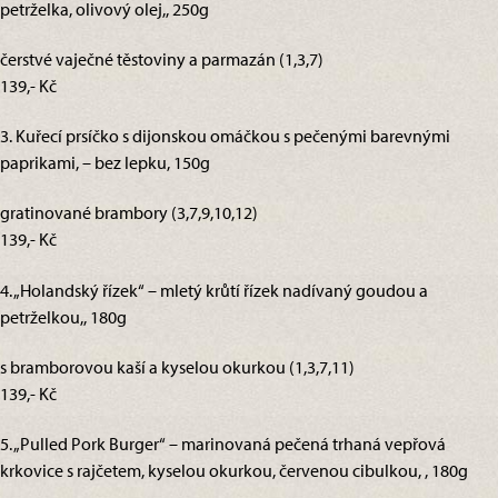
petrželka, olivový olej,, 250g
čerstvé vaječné těstoviny a parmazán (1,3,7)
139,- Kč
3. Kuřecí prsíčko s dijonskou omáčkou s pečenými barevnými
paprikami, – bez lepku, 150g
gratinované brambory (3,7,9,10,12)
139,- Kč
4. „Holandský řízek“ – mletý krůtí řízek nadívaný goudou a
petrželkou,, 180g
s bramborovou kaší a kyselou okurkou (1,3,7,11)
139,- Kč
5. „Pulled Pork Burger“ – marinovaná pečená trhaná vepřová
krkovice s rajčetem, kyselou okurkou, červenou cibulkou, , 180g