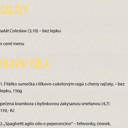
Saláty
salát Coleslaw (3,10) – bez lepku
v ceně menu
Hlavní jídla
1. Filátko sumečka s lilkovo-cuketovým ragú s cherry rajčaty, – bez
lepku, 150g
pečená brambora s bylinkovou zakysanou smetanou (4,7)
159,- Kč
2. „Spaghetti aglio olio e peperoncino“ – feferonky, česnek,