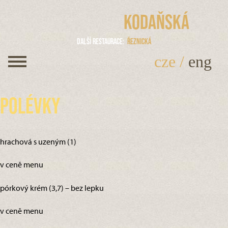
Kodaňská
Další restaurace
Řeznická
cze
/
eng
Polévky
hrachová s uzeným (1)
v ceně menu
pórkový krém (3,7) – bez lepku
v ceně menu