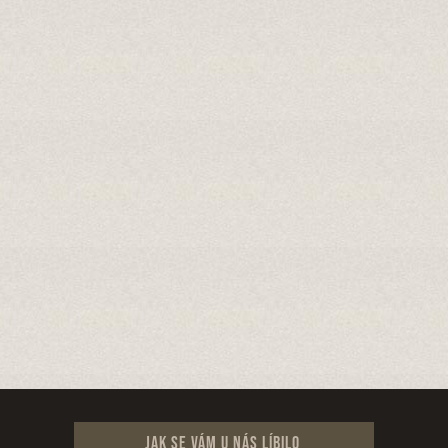
Jak se vám u nás líbilo