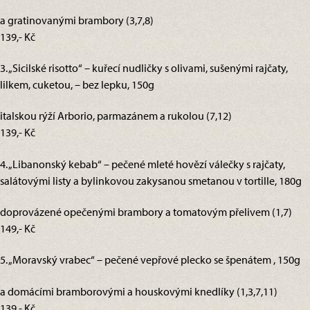
a gratinovanými brambory (3,7,8)
139,- Kč
3. „Sicilské risotto“ – kuřecí nudličky s olivami, sušenými rajčaty,
lilkem, cuketou, – bez lepku, 150g
italskou rýží Arborio, parmazánem a rukolou (7,12)
139,- Kč
4. „Libanonský kebab“ – pečené mleté hovězí válečky s rajčaty,
salátovými listy a bylinkovou zakysanou smetanou v tortille, 180g
doprovázené opečenými brambory a tomatovým přelivem (1,7)
149,- Kč
5. „Moravský vrabec“ – pečené vepřové plecko se špenátem , 150g
a domácími bramborovými a houskovými knedlíky (1,3,7,11)
139,- Kč