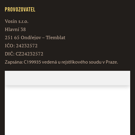
Provozovatel
Vosín s.r.o.
Hlavní 38
251 65 Ondřejov – Třemblat
IČO: 24232572
DIČ: CZ24232572
Zapsána: C199935 vedená u rejstříkového soudu v Praze.