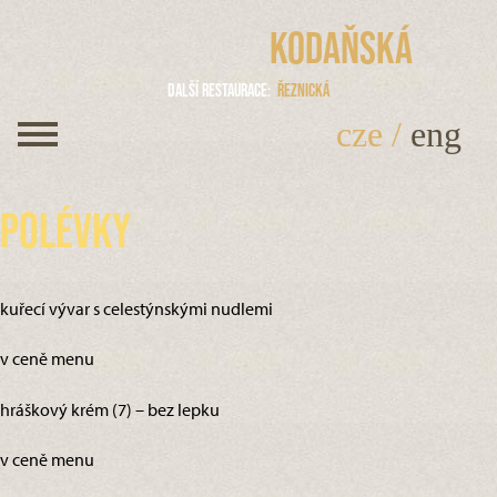
Kodaňská
Další restaurace
Řeznická
cze
/
eng
Polévky
kuřecí vývar s celestýnskými nudlemi
v ceně menu
hráškový krém (7) – bez lepku
v ceně menu