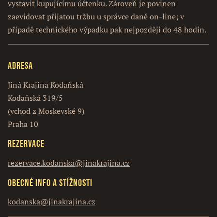
vystavit kupujícímu účtenku. Zároveň je povinen
zaevidovat přijatou tržbu u správce daně on-line; v
případě technického výpadku pak nejpozději do 48 hodin.
Adresa
Jiná Krajina Kodaňská
Kodaňská 319/5
(vchod z Moskevské 9)
Praha 10
Rezervace
rezervace.kodanska@jinakrajina.cz
Obecné info a stížnosti
kodanska@jinakrajina.cz