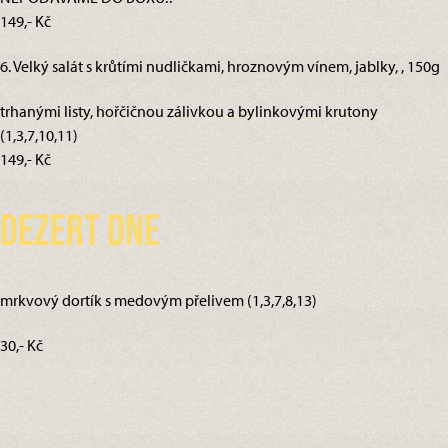
149,- Kč
6. Velký salát s krůtími nudličkami, hroznovým vínem, jablky, , 150g
trhanými listy, hořčičnou zálivkou a bylinkovými krutony
(1,3,7,10,11)
149,- Kč
Dezert dne
mrkvový dortík s medovým přelivem (1,3,7,8,13)
30,- Kč