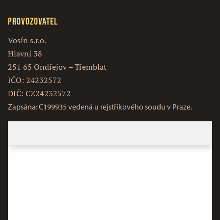
Provozovatel
Vosín s.r.o.
Hlavní 38
251 65 Ondřejov – Třemblat
IČO: 24232572
DIČ: CZ24232572
Zapsána: C199935 vedená u rejstříkového soudu v Praze.