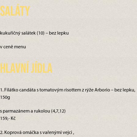
Saláty
kukuřičný salátek (10) – bez lepku
v ceně menu
Hlavní jídla
1. Filátko candáta s tomatovým risottem z rýže Arborio – bez lepku,
150g
s parmazánem a rukolou (4,7,12)
159,- Kč
2. Koprová omáčka s vařenými vejci ,