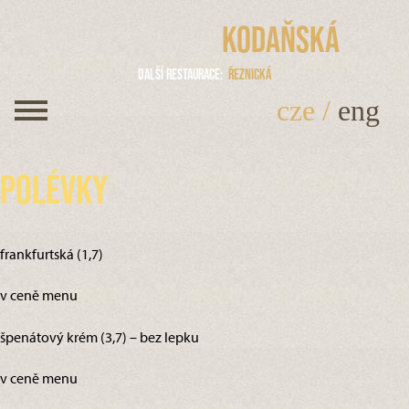
Kodaňská
Další restaurace
Řeznická
cze
/
eng
Polévky
frankfurtská (1,7)
v ceně menu
špenátový krém (3,7) – bez lepku
v ceně menu