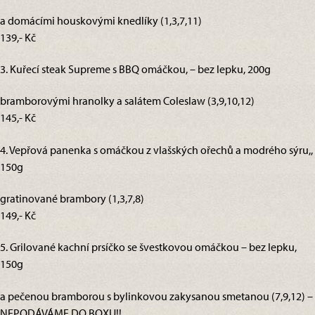
a domácími houskovými knedlíky (1,3,7,11)
139,- Kč
3. Kuřecí steak Supreme s BBQ omáčkou, – bez lepku, 200g
bramborovými hranolky a salátem Coleslaw (3,9,10,12)
145,- Kč
4. Vepřová panenka s omáčkou z vlašských ořechů a modrého sýru,,
150g
gratinované brambory (1,3,7,8)
149,- Kč
5. Grilované kachní prsíčko se švestkovou omáčkou – bez lepku,
150g
a pečenou bramborou s bylinkovou zakysanou smetanou (7,9,12) –
NEPODÁVÁME DO BOXU!!