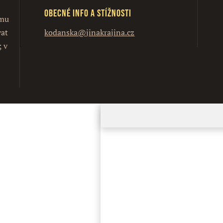
Obecné info a stížnosti
ímu
vat
kodanska@jinakrajina.cz
; v