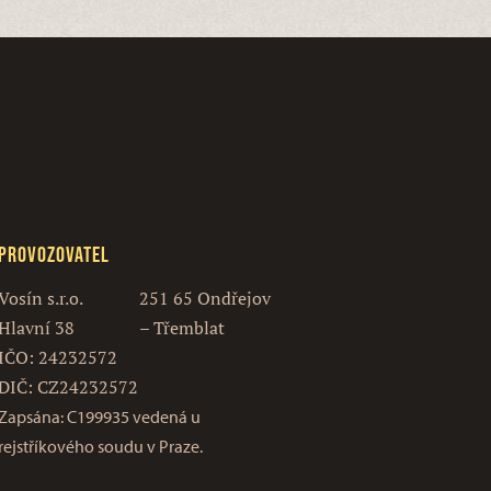
Provozovatel
Vosín s.r.o.
251 65 Ondřejov
Hlavní 38
– Třemblat
IČO: 24232572
DIČ: CZ24232572
Zapsána: C199935 vedená u
rejstříkového soudu v Praze.