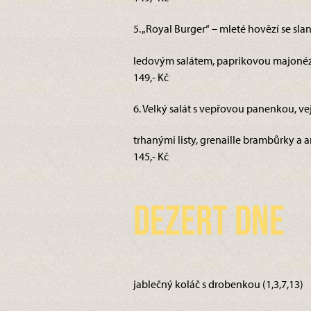
5. „Royal Burger“ – mleté hovězí se sla
ledovým salátem, paprikovou majonéz
149,- Kč
6. Velký salát s vepřovou panenkou, ve
trhanými listy, grenaille brambůrky a 
145,- Kč
Dezert dne
jablečný koláč s drobenkou (1,3,7,13)