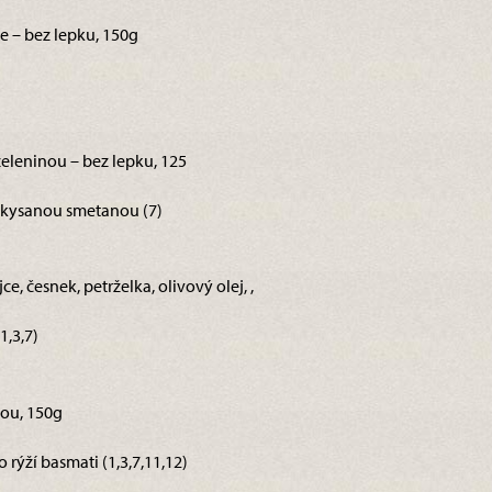
lle – bez lepku, 150g
zeleninou – bez lepku, 125
akysanou smetanou (7)
e, česnek, petrželka, olivový olej, ,
1,3,7)
kou, 150g
ýží basmati (1,3,7,11,12)