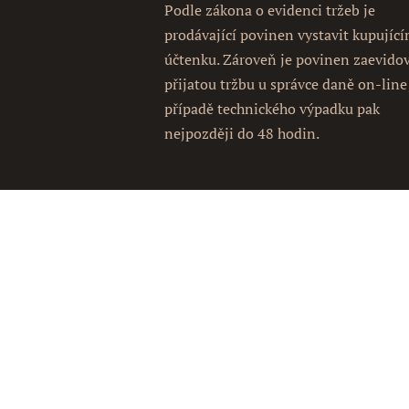
Podle zákona o evidenci tržeb je
prodávající povinen vystavit kupujíc
účtenku. Zároveň je povinen zaevido
přijatou tržbu u správce daně on-line
případě technického výpadku pak
nejpozději do 48 hodin.