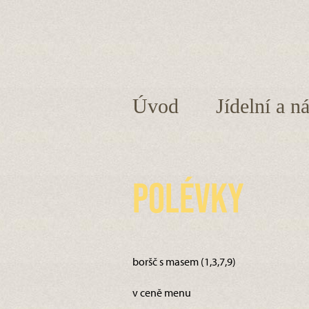
Úvod
Jídelní a n
Polévky
boršč s masem (1,3,7,9)
v ceně menu