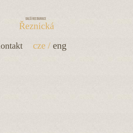
Další restaurace
Řeznická
cze
/
eng
ontakt