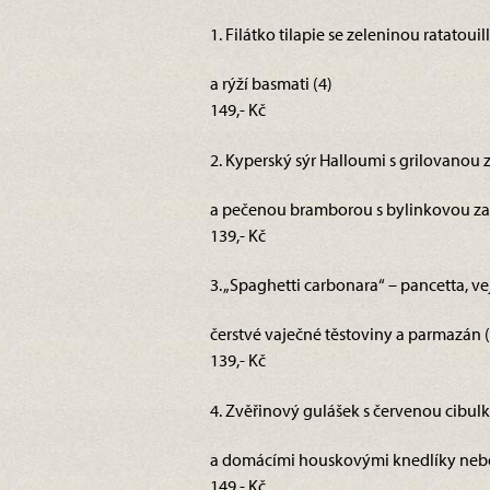
1. Filátko tilapie se zeleninou ratatoui
a rýží basmati (4)
149,- Kč
2. Kyperský sýr Halloumi s grilovanou 
a pečenou bramborou s bylinkovou z
139,- Kč
3. „Spaghetti carbonara“ – pancetta, vejc
čerstvé vaječné těstoviny a parmazán (
139,- Kč
4. Zvěřinový gulášek s červenou cibul
a domácími houskovými knedlíky nebo r
149,- Kč