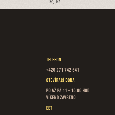
30,- Kč
Telefon
+420 271 742 541
Otevírací doba
Po až Pá 11 – 15:00 hod.
Víkend zavřeno
EET