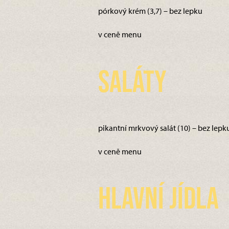
pórkový krém (3,7) – bez lepku
v ceně menu
Saláty
pikantní mrkvový salát (10) – bez lepk
v ceně menu
Hlavní jídla