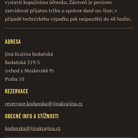
vystavit kupujícímu účtenku. Zároveň je povinen
zaevidovat přijatou tržbu u správce daně on-line; v
případě technického výpadku pak nejpozději do 48 hodin.
Adresa
Jiná Krajina Kodaňská
Kodaňská 319/5
(vchod z Moskevské 9)
Praha 10
Rezervace
rezervace.kodanska@jinakrajina.cz
Obecné info a stížnosti
kodanska@jinakrajina.cz