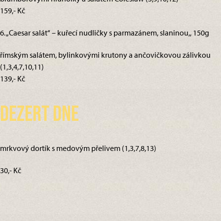
159,- Kč
6. „Caesar salát“ – kuřecí nudličky s parmazánem, slaninou,, 150g
římským salátem, bylinkovými krutony a ančovičkovou zálivkou
(1,3,4,7,10,11)
139,- Kč
Dezert dne
mrkvový dortík s medovým přelivem (1,3,7,8,13)
30,- Kč