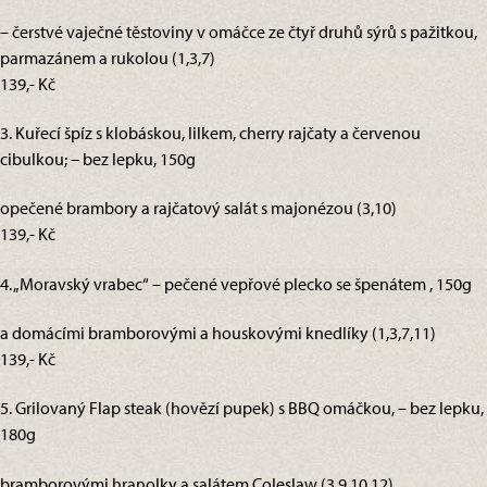
– čerstvé vaječné těstoviny v omáčce ze čtyř druhů sýrů s pažitkou,
parmazánem a rukolou (1,3,7)
139,- Kč
3. Kuřecí špíz s klobáskou, lilkem, cherry rajčaty a červenou
cibulkou; – bez lepku, 150g
opečené brambory a rajčatový salát s majonézou (3,10)
139,- Kč
4. „Moravský vrabec“ – pečené vepřové plecko se špenátem , 150g
a domácími bramborovými a houskovými knedlíky (1,3,7,11)
139,- Kč
5. Grilovaný Flap steak (hovězí pupek) s BBQ omáčkou, – bez lepku,
180g
bramborovými hranolky a salátem Coleslaw (3,9,10,12)