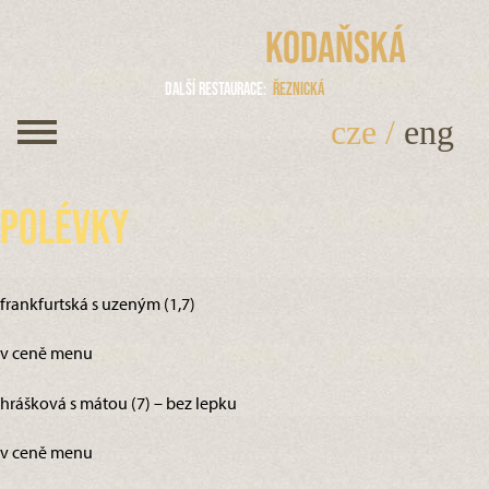
Kodaňská
Další restaurace
Řeznická
cze
/
eng
Polévky
frankfurtská s uzeným (1,7)
v ceně menu
hrášková s mátou (7) – bez lepku
v ceně menu