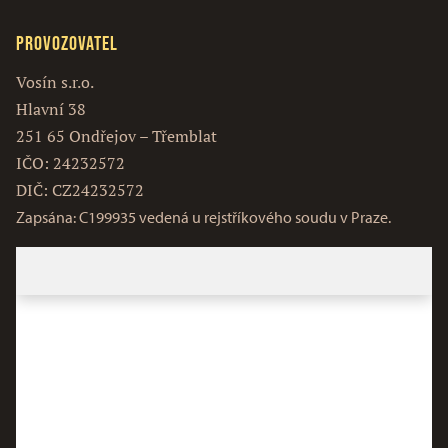
Provozovatel
Vosín s.r.o.
Hlavní 38
251 65 Ondřejov – Třemblat
IČO: 24232572
DIČ: CZ24232572
Zapsána: C199935 vedená u rejstříkového soudu v Praze.