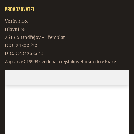
Provozovatel
Vosín s.r.o.
Hlavní 38
251 65 Ondřejov – Třemblat
IČO: 24232572
DIČ: CZ24232572
Zapsána: C199935 vedená u rejstříkového soudu v Praze.