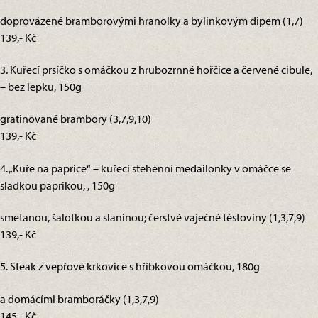
doprovázené bramborovými hranolky a bylinkovým dipem (1,7)
139,- Kč
3. Kuřecí prsíčko s omáčkou z hrubozrnné hořčice a červené cibule,
– bez lepku, 150g
gratinované brambory (3,7,9,10)
139,- Kč
4. „Kuře na paprice“ – kuřecí stehenní medailonky v omáčce se
sladkou paprikou, , 150g
smetanou, šalotkou a slaninou; čerstvé vaječné těstoviny (1,3,7,9)
139,- Kč
5. Steak z vepřové krkovice s hříbkovou omáčkou, 180g
a domácími bramboráčky (1,3,7,9)
145,- Kč