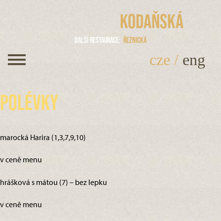
Kodaňská
Další restaurace
Řeznická
cze
/
eng
Polévky
marocká Harira (1,3,7,9,10)
v ceně menu
hrášková s mátou (7) – bez lepku
v ceně menu