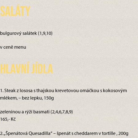
Saláty
bulgurový salátek (1,9,10)
v ceně menu
Hlavní jídla
1. Steak z lososa s thajskou krevetovou omáčkou s kokosovým
mlékem, – bez lepku, 150g
zeleninou a rýží basmati (2,4,6,7,8,9)
165,- Kč
2. „Špenátová Quesadilla“ – špenát s cheddarem v tortille , 200g