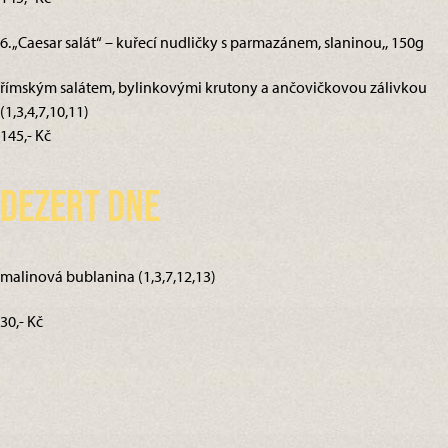
6. „Caesar salát“ – kuřecí nudličky s parmazánem, slaninou,, 150g
římským salátem, bylinkovými krutony a ančovičkovou zálivkou
(1,3,4,7,10,11)
145,- Kč
Dezert dne
malinová bublanina (1,3,7,12,13)
30,- Kč