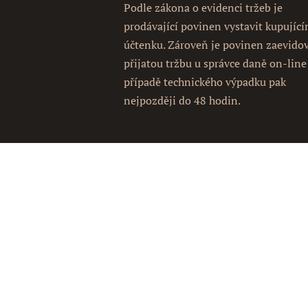
Podle zákona o evidenci tržeb je
prodávající povinen vystavit kupujíc
účtenku. Zároveň je povinen zaevido
přijatou tržbu u správce daně on-line
případě technického výpadku pak
nejpozději do 48 hodin.