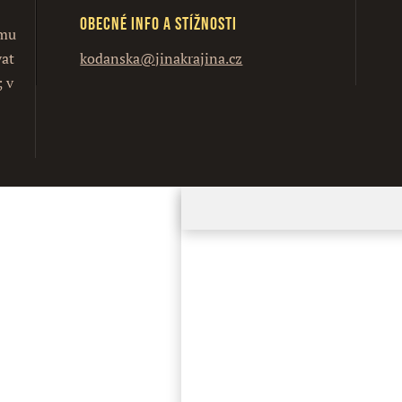
Obecné info a stížnosti
ímu
vat
kodanska@jinakrajina.cz
; v