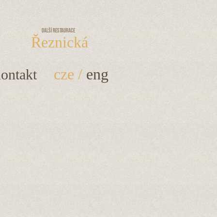
Další restaurace
Řeznická
cze
/
eng
ontakt