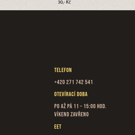
30,- Kč
Telefon
+420 271 742 541
Otevírací doba
Po až Pá 11 – 15:00 hod.
Víkend zavřeno
EET