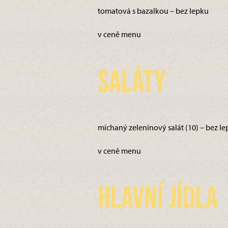
tomatová s bazalkou – bez lepku
v ceně menu
Saláty
míchaný zeleninový salát (10) – bez l
v ceně menu
Hlavní jídla