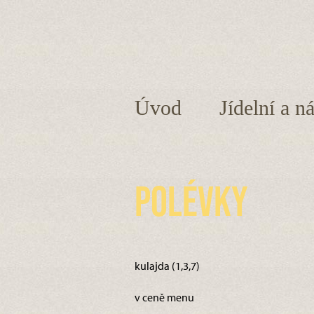
Úvod
Jídelní a n
Polévky
kulajda (1,3,7)
v ceně menu