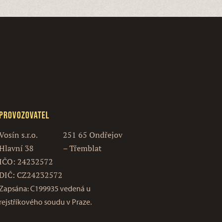
Provozovatel
Vosín s.r.o.
251 65 Ondřejov
Hlavní 38
– Třemblat
IČO: 24232572
DIČ: CZ24232572
Zapsána: C199935 vedená u
rejstříkového soudu v Praze.