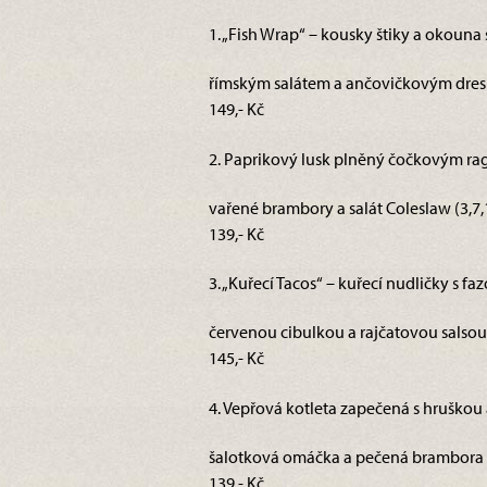
1. „Fish Wrap“ – kousky štiky a okouna
římským salátem a ančovičkovým dresin
149,- Kč
2. Paprikový lusk plněný čočkovým ra
vařené brambory a salát Coleslaw (3,7,
139,- Kč
3. „Kuřecí Tacos“ – kuřecí nudličky s f
červenou cibulkou a rajčatovou salsou 
145,- Kč
4. Vepřová kotleta zapečená s hruškou
šalotková omáčka a pečená brambora 
139,- Kč