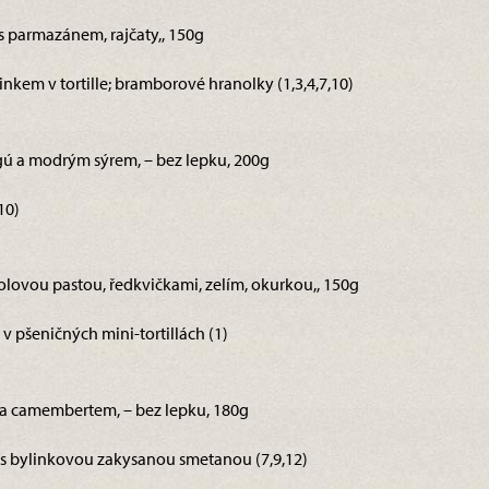
 s parmazánem, rajčaty,, 150g
kem v tortille; bramborové hranolky (1,3,4,7,10)
gú a modrým sýrem, – bez lepku, 200g
10)
azolovou pastou, ředkvičkami, zelím, okurkou,, 150g
v pšeničných mini-tortillách (1)
 a camembertem, – bez lepku, 180g
s bylinkovou zakysanou smetanou (7,9,12)