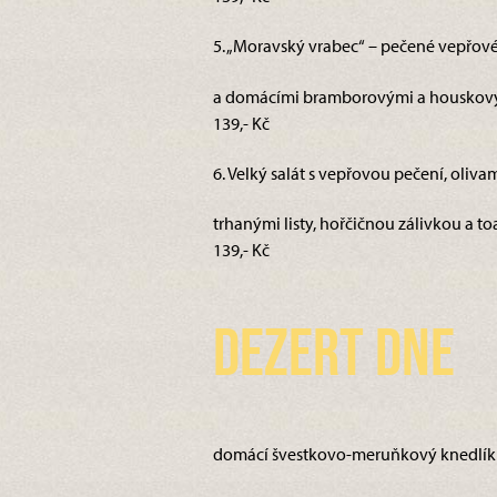
5. „Moravský vrabec“ – pečené vepřové
a domácími bramborovými a houskovým
139,- Kč
6. Velký salát s vepřovou pečení, olivam
trhanými listy, hořčičnou zálivkou a toa
139,- Kč
Dezert dne
domácí švestkovo-meruňkový knedlík s