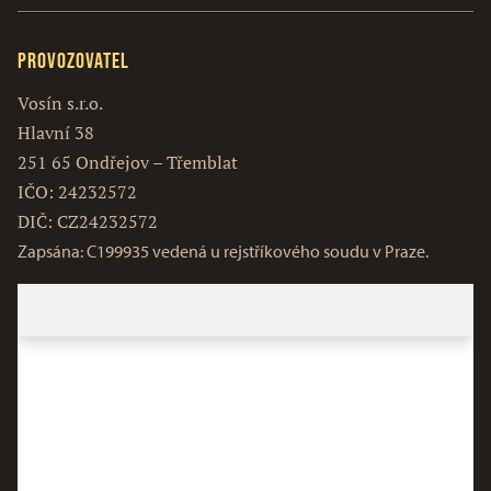
Provozovatel
Vosín s.r.o.
Hlavní 38
251 65 Ondřejov – Třemblat
IČO: 24232572
DIČ: CZ24232572
Zapsána: C199935 vedená u rejstříkového soudu v Praze.