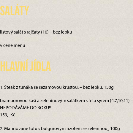
Saláty
listový salát s rajčaty (10) – bez lepku
v ceně menu
Hlavní jídla
1. Steak z tuňáka se sezamovou krustou, – bez lepku, 150g
bramborovou kaší a zeleninovým salátkem s feta sýrem (4,7,10,11) –
NEPODÁVÁME DO BOXU!!
159,- Kč
2. Marinované tofu s bulgurovým rizotem se zeleninou,, 100g