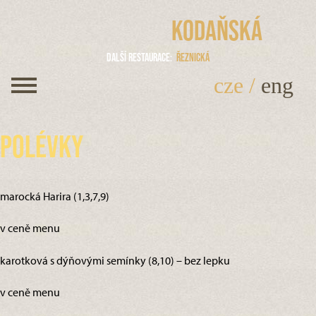
Kodaňská
Další restaurace
Řeznická
cze
/
eng
Polévky
marocká Harira (1,3,7,9)
v ceně menu
karotková s dýňovými semínky (8,10) – bez lepku
v ceně menu