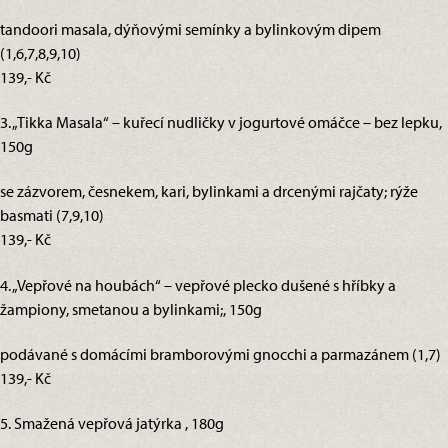
tandoori masala, dýňovými semínky a bylinkovým dipem
(1,6,7,8,9,10)
139,- Kč
3. „Tikka Masala“ – kuřecí nudličky v jogurtové omáčce – bez lepku,
150g
se zázvorem, česnekem, kari, bylinkami a drcenými rajčaty; rýže
basmati (7,9,10)
139,- Kč
4. „Vepřové na houbách“ – vepřové plecko dušené s hříbky a
žampiony, smetanou a bylinkami;, 150g
podávané s domácími bramborovými gnocchi a parmazánem (1,7)
139,- Kč
5. Smažená vepřová jatýrka , 180g