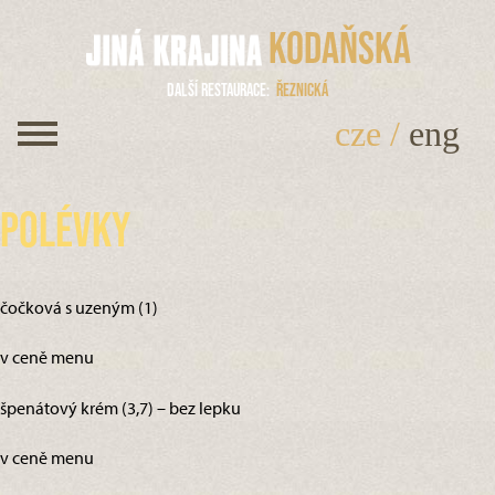
Kodaňská
Další restaurace
Řeznická
cze
/
eng
Polévky
čočková s uzeným (1)
v ceně menu
špenátový krém (3,7) – bez lepku
v ceně menu