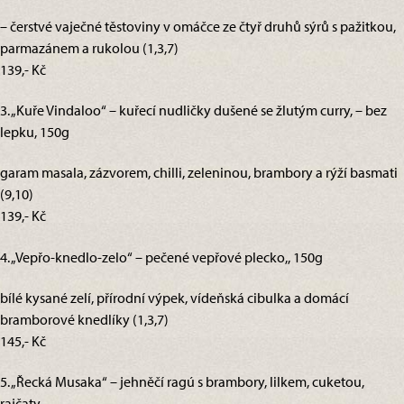
– čerstvé vaječné těstoviny v omáčce ze čtyř druhů sýrů s pažitkou,
parmazánem a rukolou (1,3,7)
139,- Kč
3. „Kuře Vindaloo“ – kuřecí nudličky dušené se žlutým curry, – bez
lepku, 150g
garam masala, zázvorem, chilli, zeleninou, brambory a rýží basmati
(9,10)
139,- Kč
4. „Vepřo-knedlo-zelo“ – pečené vepřové plecko,, 150g
bílé kysané zelí, přírodní výpek, vídeňská cibulka a domácí
bramborové knedlíky (1,3,7)
145,- Kč
5. „Řecká Musaka“ – jehněčí ragú s brambory, lilkem, cuketou,
rajčaty,,