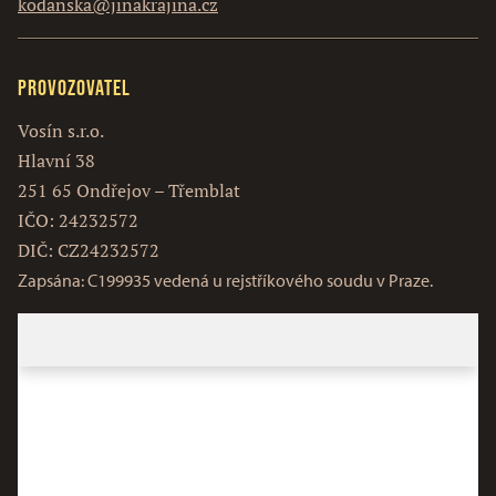
kodanska@jinakrajina.cz
Provozovatel
Vosín s.r.o.
Hlavní 38
251 65 Ondřejov – Třemblat
IČO: 24232572
DIČ: CZ24232572
Zapsána: C199935 vedená u rejstříkového soudu v Praze.