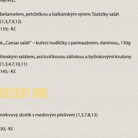
bešamelem, petrželkou a balkánským sýrem; Tzatziky salát
(1,3,7,9,12)
159,- Kč
6. „Caesar salát“ – kuřecí nudličky s parmazánem, slaninou,, 150g
římským salátem, ančovičkovou zálivkou a bylinkovými krutony
(1,3,4,7,10,11)
145,- Kč
Dezert dne
mrkvový dortík s medovým přelivem (1,3,7,8,13)
30,- Kč