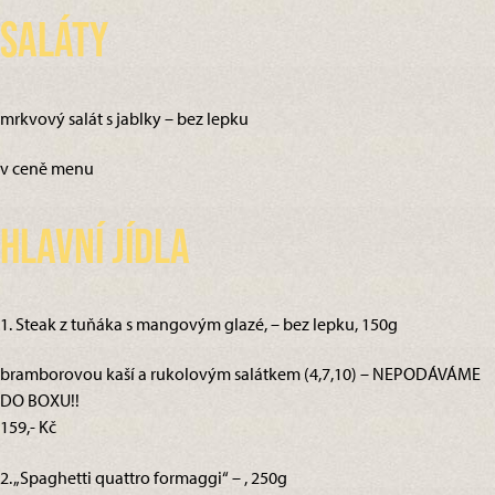
Saláty
mrkvový salát s jablky – bez lepku
v ceně menu
Hlavní jídla
1. Steak z tuňáka s mangovým glazé, – bez lepku, 150g
bramborovou kaší a rukolovým salátkem (4,7,10) – NEPODÁVÁME
DO BOXU!!
159,- Kč
2. „Spaghetti quattro formaggi“ – , 250g