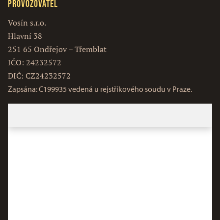
Provozovatel
Vosín s.r.o.
Hlavní 38
251 65 Ondřejov – Třemblat
IČO: 24232572
DIČ: CZ24232572
Zapsána: C199935 vedená u rejstříkového soudu v Praze.