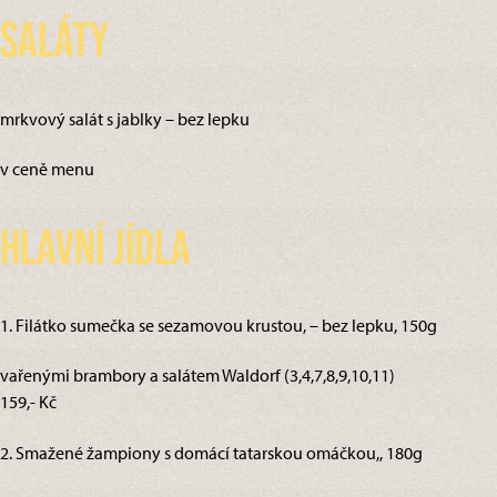
Saláty
mrkvový salát s jablky – bez lepku
v ceně menu
Hlavní jídla
1. Filátko sumečka se sezamovou krustou, – bez lepku, 150g
vařenými brambory a salátem Waldorf (3,4,7,8,9,10,11)
159,- Kč
2. Smažené žampiony s domácí tatarskou omáčkou,, 180g