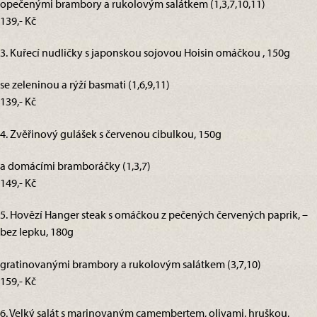
opečenými brambory a rukolovým salátkem (1,3,7,10,11)
139,- Kč
3. Kuřecí nudličky s japonskou sojovou Hoisin omáčkou , 150g
se zeleninou a rýží basmati (1,6,9,11)
139,- Kč
4. Zvěřinový gulášek s červenou cibulkou, 150g
a domácími bramboráčky (1,3,7)
149,- Kč
5. Hovězí Hanger steak s omáčkou z pečených červených paprik, –
bez lepku, 180g
gratinovanými brambory a rukolovým salátkem (3,7,10)
159,- Kč
6. Velký salát s marinovaným camembertem, olivami, hruškou,