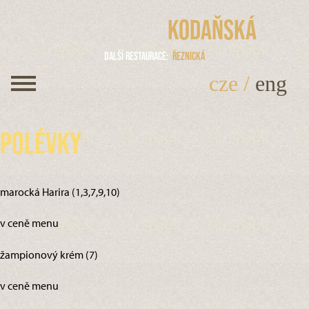
Kodaňská
Další restaurace
Řeznická
cze
/
eng
Polévky
marocká Harira (1,3,7,9,10)
v ceně menu
žampionový krém (7)
v ceně menu