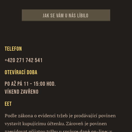
Jak se vám u nás líbilo
Telefon
+420 271 742 541
Otevírací doba
Po až Pá 11 – 15:00 hod.
Víkend zavřeno
EET
Podle zákona o evidenci tržeb je prodávající povinen
vystavit kupujícímu účtenku. Zároveň je povinen
zaevidovat přijatou tržbu u správce daně on-line; v