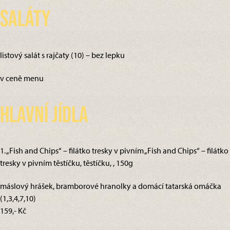
Saláty
listový salát s rajčaty (10) – bez lepku
v ceně menu
Hlavní jídla
1. „Fish and Chips“ – filátko tresky v pivním „Fish and Chips“ – filátko
tresky v pivním těstíčku, těstíčku, , 150g
máslový hrášek, bramborové hranolky a domácí tatarská omáčka
(1,3,4,7,10)
159,- Kč