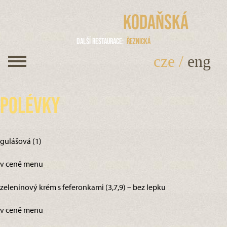
Kodaňská
Další restaurace
Řeznická
cze
/
eng
Polévky
gulášová (1)
v ceně menu
zeleninový krém s feferonkami (3,7,9) – bez lepku
v ceně menu