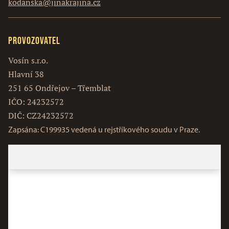
kodanska@jinakrajina.cz
Provozovatel
Vosín s.r.o.
Hlavní 38
251 65 Ondřejov – Třemblat
IČO: 24232572
DIČ: CZ24232572
Zapsána: C199935 vedená u rejstříkového soudu v Praze.