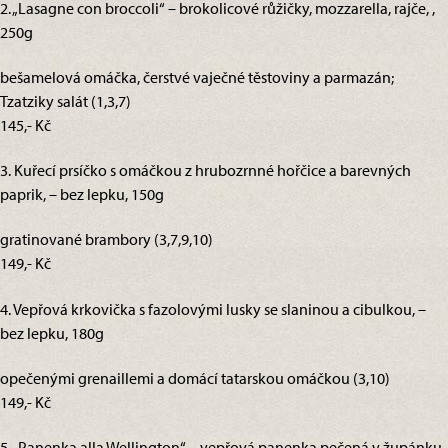
2. „Lasagne con broccoli“ – brokolicové růžičky, mozzarella, rajče, ,
250g
bešamelová omáčka, čerstvé vaječné těstoviny a parmazán;
Tzatziky salát (1,3,7)
145,- Kč
3. Kuřecí prsíčko s omáčkou z hrubozrnné hořčice a barevných
paprik, – bez lepku, 150g
gratinované brambory (3,7,9,10)
149,- Kč
4. Vepřová krkovička s fazolovými lusky se slaninou a cibulkou, –
bez lepku, 180g
opečenými grenaillemi a domácí tatarskou omáčkou (3,10)
149,- Kč
5. „Panenka alla Wellington“ – vepřová panenka pečená v župánku