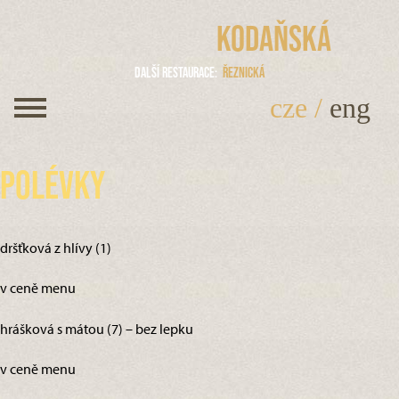
Kodaňská
Další restaurace
Řeznická
cze
/
eng
Polévky
dršťková z hlívy (1)
v ceně menu
hrášková s mátou (7) – bez lepku
v ceně menu