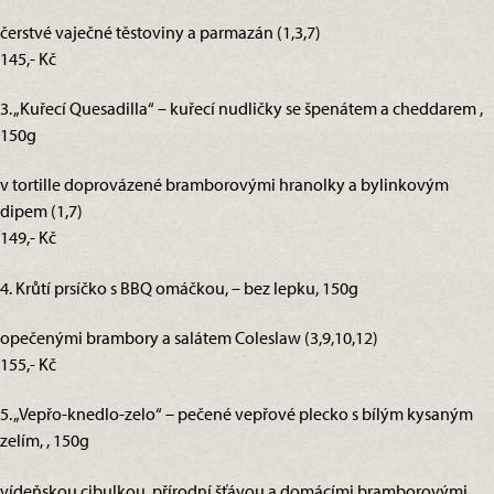
čerstvé vaječné těstoviny a parmazán (1,3,7)
145,- Kč
3. „Kuřecí Quesadilla“ – kuřecí nudličky se špenátem a cheddarem ,
150g
v tortille doprovázené bramborovými hranolky a bylinkovým
dipem (1,7)
149,- Kč
4. Krůtí prsíčko s BBQ omáčkou, – bez lepku, 150g
opečenými brambory a salátem Coleslaw (3,9,10,12)
155,- Kč
5. „Vepřo-knedlo-zelo“ – pečené vepřové plecko s bílým kysaným
zelím, , 150g
vídeňskou cibulkou, přírodní šťávou a domácími bramborovými