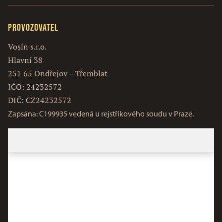
Provozovatel
Vosín s.r.o.
Hlavní 38
251 65 Ondřejov – Třemblat
IČO: 24232572
DIČ: CZ24232572
Zapsána: C199935 vedená u rejstříkového soudu v Praze.