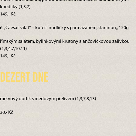
knedlíky (1,3,7)
149,- Kč
6. „Caesar salát“ – kuřecí nudličky s parmazánem, slaninou,, 150g
římským salátem, bylinkovými krutony a ančovičkovou zálivkou
(1,3,4,7,10,11)
149,- Kč
Dezert dne
mrkvový dortík s medovým přelivem (1,3,7,8,13)
30,- Kč