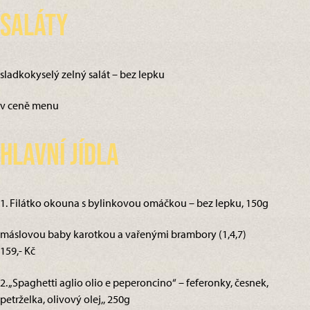
Saláty
sladkokyselý zelný salát – bez lepku
v ceně menu
Hlavní jídla
1. Filátko okouna s bylinkovou omáčkou – bez lepku, 150g
máslovou baby karotkou a vařenými brambory (1,4,7)
159,- Kč
2. „Spaghetti aglio olio e peperoncino“ – feferonky, česnek,
petrželka, olivový olej,, 250g