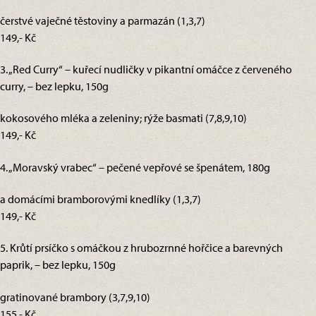
čerstvé vaječné těstoviny a parmazán (1,3,7)
149,- Kč
3. „Red Curry“ – kuřecí nudličky v pikantní omáčce z červeného
curry, – bez lepku, 150g
kokosového mléka a zeleniny; rýže basmati (7,8,9,10)
149,- Kč
4. „Moravský vrabec“ – pečené vepřové se špenátem, 180g
a domácími bramborovými knedlíky (1,3,7)
149,- Kč
5. Krůtí prsíčko s omáčkou z hrubozrnné hořčice a barevných
paprik, – bez lepku, 150g
gratinované brambory (3,7,9,10)
155,- Kč