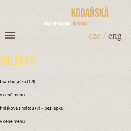
Kodaňská
Další restaurace
Řeznická
cze
/
eng
Polévky
bramboračka (1,9)
v ceně menu
hrášková s mátou (7) – bez lepku
v ceně menu