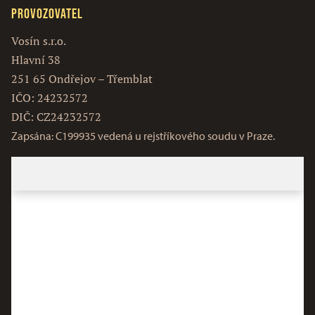
Provozovatel
Vosín s.r.o.
Hlavní 38
251 65 Ondřejov – Třemblat
IČO: 24232572
DIČ: CZ24232572
Zapsána: C199935 vedená u rejstříkového soudu v Praze.