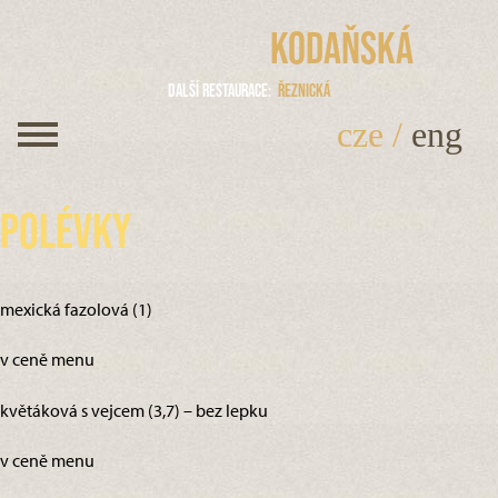
Kodaňská
Další restaurace
Řeznická
cze
/
eng
Polévky
mexická fazolová (1)
v ceně menu
květáková s vejcem (3,7) – bez lepku
v ceně menu