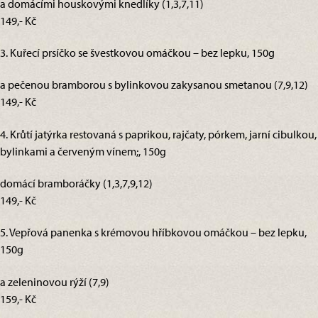
a domácími houskovými knedlíky (1,3,7,11)
149,- Kč
3. Kuřecí prsíčko se švestkovou omáčkou – bez lepku, 150g
a pečenou bramborou s bylinkovou zakysanou smetanou (7,9,12)
149,- Kč
4. Krůtí jatýrka restovaná s paprikou, rajčaty, pórkem, jarní cibulkou,
bylinkami a červeným vínem;, 150g
domácí bramboráčky (1,3,7,9,12)
149,- Kč
5. Vepřová panenka s krémovou hříbkovou omáčkou – bez lepku,
150g
a zeleninovou rýží (7,9)
159,- Kč