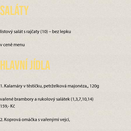
Saláty
listový salát s rajčaty (10) – bez lepku
v ceně menu
Hlavní jídla
1. Kalamáry v těstíčku, petrželková majonéza,, 120g
vařené brambory a rukolový salátek (1,3,7,10,14)
159,- Kč
2. Koprová omáčka s vařenými vejci,