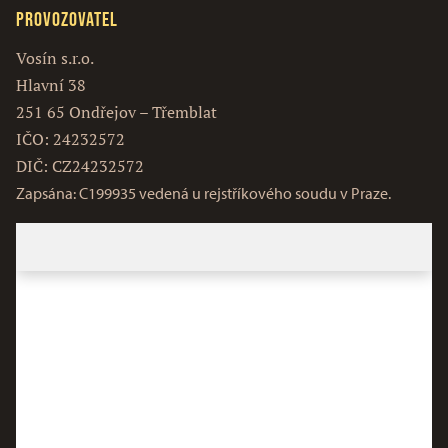
Provozovatel
Vosín s.r.o.
Hlavní 38
251 65 Ondřejov – Třemblat
IČO: 24232572
DIČ: CZ24232572
Zapsána: C199935 vedená u rejstříkového soudu v Praze.