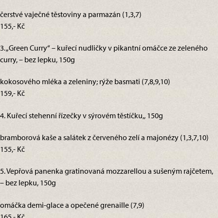
čerstvé vaječné těstoviny a parmazán (1,3,7)
155,- Kč
3. „Green Curry“ – kuřecí nudličky v pikantní omáčce ze zeleného
curry, – bez lepku, 150g
kokosového mléka a zeleniny; rýže basmati (7,8,9,10)
159,- Kč
4. Kuřecí stehenní řízečky v sýrovém těstíčku,, 150g
bramborová kaše a salátek z červeného zelí a majonézy (1,3,7,10)
155,- Kč
5. Vepřová panenka gratinovaná mozzarellou a sušeným rajčetem,
– bez lepku, 150g
omáčka demi-glace a opečené grenaille (7,9)
165,- Kč