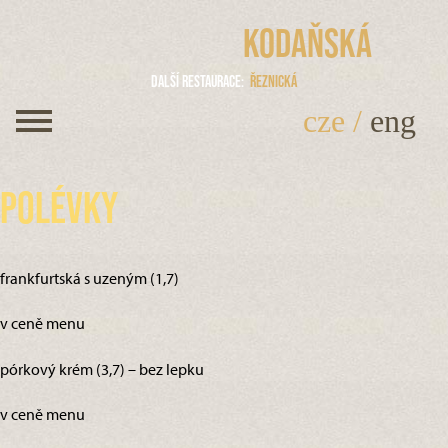
Kodaňská
Další restaurace
Řeznická
cze
/
eng
Polévky
frankfurtská s uzeným (1,7)
v ceně menu
pórkový krém (3,7) – bez lepku
v ceně menu