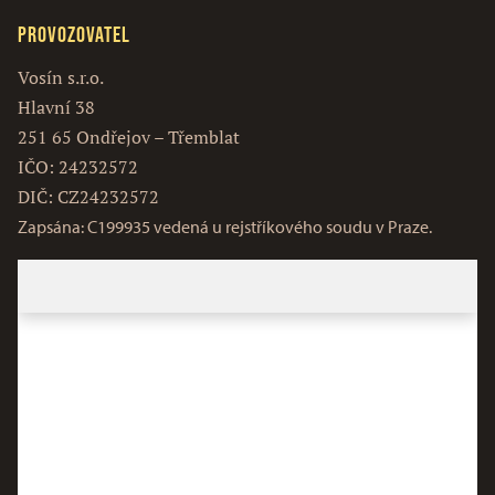
Provozovatel
Vosín s.r.o.
Hlavní 38
251 65 Ondřejov – Třemblat
IČO: 24232572
DIČ: CZ24232572
Zapsána: C199935 vedená u rejstříkového soudu v Praze.