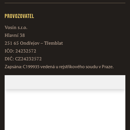
Provozovatel
Vosín s.r.o.
Hlavní 38
251 65 Ondřejov – Třemblat
IČO: 24232572
DIČ: CZ24232572
Zapsána: C199935 vedená u rejstříkového soudu v Praze.