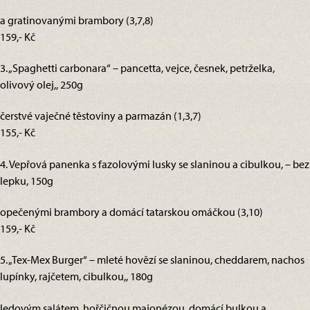
a gratinovanými brambory (3,7,8)
159,- Kč
3. „Spaghetti carbonara“ – pancetta, vejce, česnek, petrželka,
olivový olej,, 250g
čerstvé vaječné těstoviny a parmazán (1,3,7)
155,- Kč
4. Vepřová panenka s fazolovými lusky se slaninou a cibulkou, – bez
lepku, 150g
opečenými brambory a domácí tatarskou omáčkou (3,10)
159,- Kč
5. „Tex-Mex Burger“ – mleté hovězí se slaninou, cheddarem, nachos
lupínky, rajčetem, cibulkou,, 180g
ledovým salátem, hořčičnou majonézou, domácí bulkou a