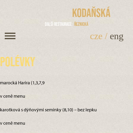
Kodaňská
Další restaurace
Řeznická
cze
/
eng
Polévky
marocká Harira (1,3,7,9
v ceně menu
karotková s dýňovými semínky (8,10) – bez lepku
v ceně menu