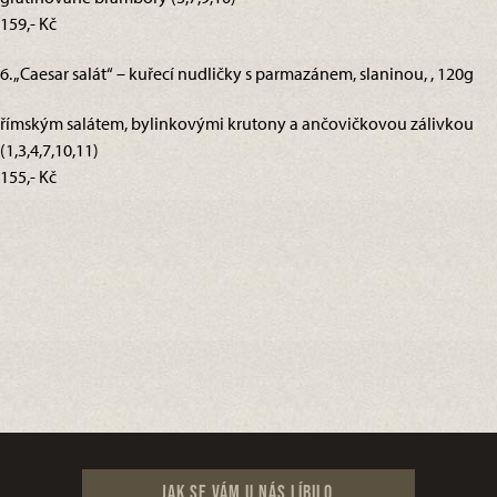
159,- Kč
6. „Caesar salát“ – kuřecí nudličky s parmazánem, slaninou, , 120g
římským salátem, bylinkovými krutony a ančovičkovou zálivkou
(1,3,4,7,10,11)
155,- Kč
Jak se vám u nás líbilo