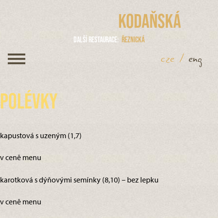
Kodaňská
Další restaurace
Řeznická
cze
/
eng
Polévky
kapustová s uzeným (1,7)
v ceně menu
karotková s dýňovými semínky (8,10) – bez lepku
v ceně menu