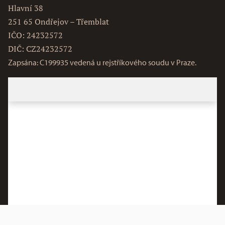
Hlavní 38
251 65 Ondřejov – Třemblat
IČO: 24232572
DIČ: CZ24232572
Zapsána: C199935 vedená u rejstříkového soudu v Praze.