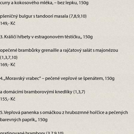
curry a kokosového mléka, – bez lepku, 150g
pšeničný bulgur s tandoori masala (7,8,9,10)
149,- Kč
3. Králičí hřbety v estragonovém těstíčku,, 150g
opečené brambůrky grenaille a rajčatový salát s majonézou
(1,3,7,10)
169,- Kč
4. „Moravský vrabec“ – pečené vepřové se špenátem, 150g
a domácími bramborovými knedlíky (1,3,7)
155,- Kč
5. Vepřová panenka s omáčkou z hrubozrnné hořčice a pečených
barevných paprik,, 150g
gratinované brambory (3,7,9,10)