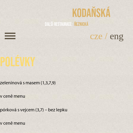
Kodaňská
Další restaurace
Řeznická
cze
/
eng
Polévky
zeleninová s masem (1,3,7,9)
v ceně menu
pórková s vejcem (3,7) – bez lepku
v ceně menu