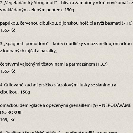
2. „Vegetariánský Stroganoff“ – hlíva a žampiony v krémové omáčce
s nakládaným zeleným pepřem,, 150g
paprikou, červenou cibulkou, dijonskou hořčicí a rýží basmati (7,10)
155,- Kč
3. „Spaghetti pomodoro“ – kuřecí nudličky s mozzarellou, omáčkou
z loupaných rajčat a bazalky,,
čerstvými vaječnými těstovinami a parmazánem (1,3,7)
155,- Kč
4. Grilované kachní prsíčko s fazolovými lusky se slaninou a
cibulkou,, 150g
omáčkou demi-glace a opečenými grenaillemi (9) – NEPODÁVÁME
DO BOXU!!!
169,- Kč
5. „Rozlítaný španělský ptáček“ – vepřové nudličky s vejcem,