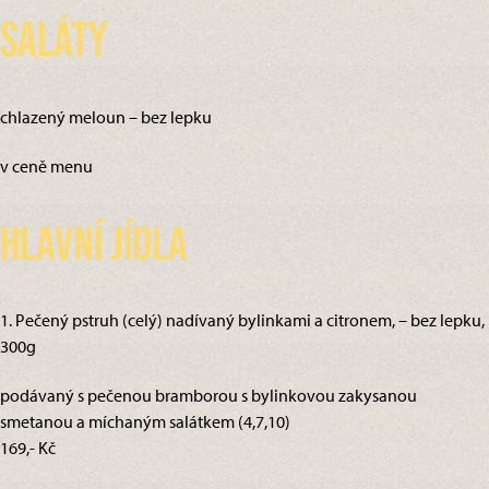
Saláty
chlazený meloun – bez lepku
v ceně menu
Hlavní jídla
1. Pečený pstruh (celý) nadívaný bylinkami a citronem, – bez lepku,
300g
podávaný s pečenou bramborou s bylinkovou zakysanou
smetanou a míchaným salátkem (4,7,10)
169,- Kč