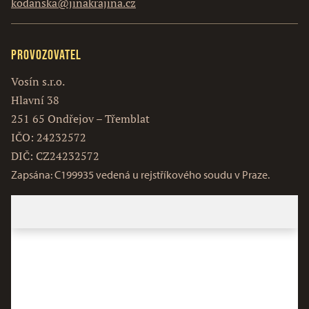
kodanska@jinakrajina.cz
Provozovatel
Vosín s.r.o.
Hlavní 38
251 65 Ondřejov – Třemblat
IČO: 24232572
DIČ: CZ24232572
Zapsána: C199935 vedená u rejstříkového soudu v Praze.