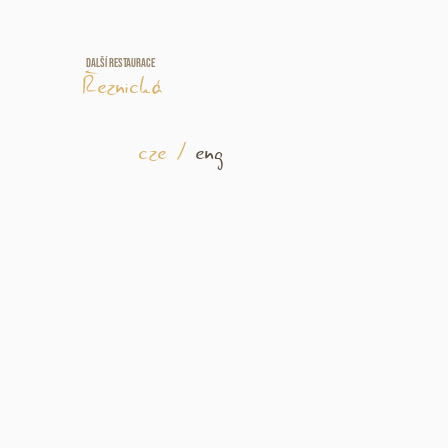
Další restaurace
Řeznická
cze
/
eng