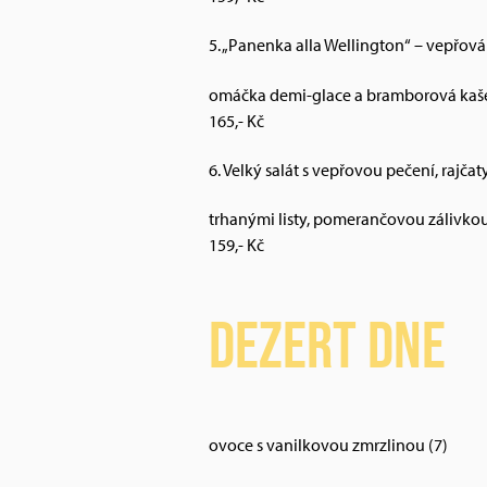
5. „Panenka alla Wellington“ – vepřová
omáčka demi-glace a bramborová kaše 
165,- Kč
6. Velký salát s vepřovou pečení, rajčat
trhanými listy, pomerančovou zálivkou a
159,- Kč
Dezert dne
ovoce s vanilkovou zmrzlinou (7)