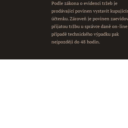
Podle zákona o evidenci tržeb je
prodávající povinen vystavit kupujíc
účtenku. Zároveň je povinen zaevido
přijatou tržbu u správce daně on-line
případě technického výpadku pak
nejpozději do 48 hodin.