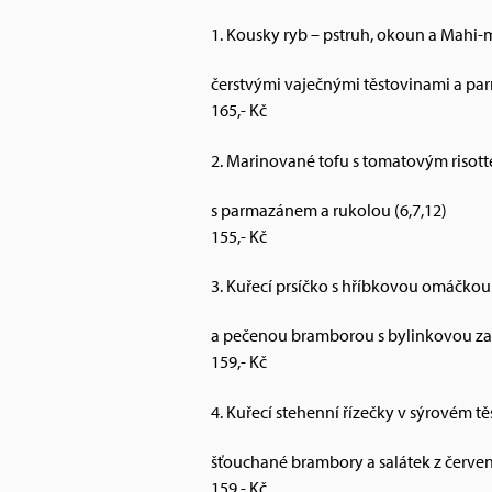
1. Kousky ryb – pstruh, okoun a Mahi-m
čerstvými vaječnými těstovinami a par
165,- Kč
2. Marinované tofu s tomatovým risotte
s parmazánem a rukolou (6,7,12)
155,- Kč
3. Kuřecí prsíčko s hříbkovou omáčkou
a pečenou bramborou s bylinkovou za
159,- Kč
4. Kuřecí stehenní řízečky v sýrovém tě
šťouchané brambory a salátek z červen
159,- Kč