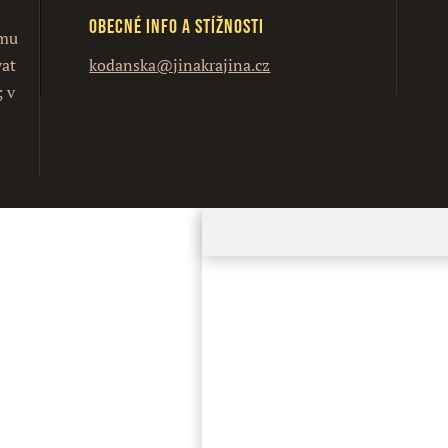
Obecné info a stížnosti
ímu
vat
kodanska@jinakrajina.cz
; v