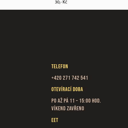
30,- Kč
Telefon
+420 271 742 541
Otevírací doba
Po až Pá 11 – 15:00 hod.
Víkend zavřeno
EET