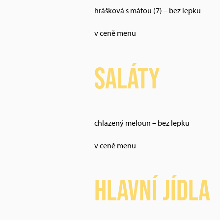
hrášková s mátou (7) – bez lepku
v ceně menu
Saláty
chlazený meloun – bez lepku
v ceně menu
Hlavní jídla