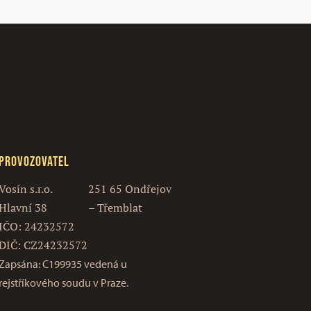
Provozovatel
Vosín s.r.o.
251 65 Ondřejov
Hlavní 38
– Třemblat
IČO: 24232572
DIČ: CZ24232572
Zapsána: C199935 vedená u
rejstříkového soudu v Praze.