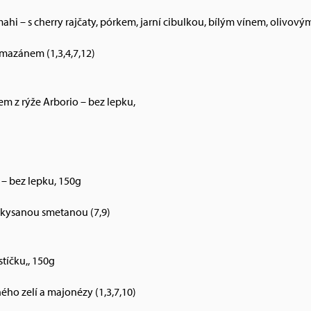
ahi – s cherry rajčaty, pórkem, jarní cibulkou, bílým vínem, olivovým
mazánem (1,3,4,7,12)
m z rýže Arborio – bez lepku,
 – bez lepku, 150g
kysanou smetanou (7,9)
stíčku,, 150g
ého zelí a majonézy (1,3,7,10)