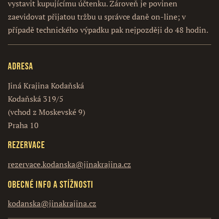
vystavit kupujícímu účtenku. Zároveň je povinen
zaevidovat přijatou tržbu u správce daně on-line; v
případě technického výpadku pak nejpozději do 48 hodin.
Adresa
Jiná Krajina Kodaňská
Kodaňská 319/5
(vchod z Moskevské 9)
Praha 10
Rezervace
rezervace.kodanska@jinakrajina.cz
Obecné info a stížnosti
kodanska@jinakrajina.cz