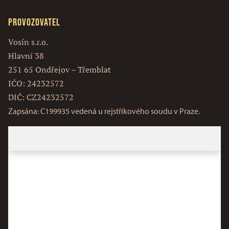
Provozovatel
Vosín s.r.o.
Hlavní 38
251 65 Ondřejov – Třemblat
IČO: 24232572
DIČ: CZ24232572
Zapsána: C199935 vedená u rejstříkového soudu v Praze.