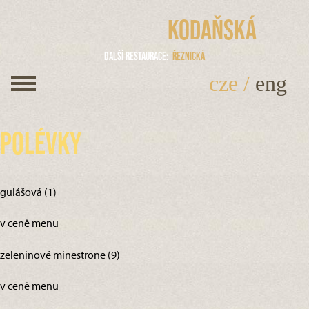
Kodaňská
Další restaurace
Řeznická
cze
/
eng
Polévky
gulášová (1)
v ceně menu
zeleninové minestrone (9)
v ceně menu