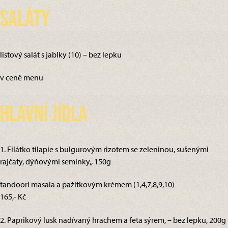
Saláty
listový salát s jablky (10) – bez lepku
v ceně menu
Hlavní jídla
1. Filátko tilapie s bulgurovým rizotem se zeleninou, sušenými
rajčaty, dýňovými semínky,, 150g
tandoori masala a pažitkovým krémem (1,4,7,8,9,10)
165,- Kč
2. Paprikový lusk nadívaný hrachem a feta sýrem, – bez lepku, 200g