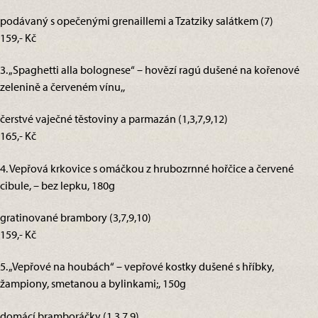
podávaný s opečenými grenaillemi a Tzatziky salátkem (7)
159,- Kč
3. „Spaghetti alla bolognese“ – hovězí ragú dušené na kořenové
zelenině a červeném vínu,,
čerstvé vaječné těstoviny a parmazán (1,3,7,9,12)
165,- Kč
4. Vepřová krkovice s omáčkou z hrubozrnné hořčice a červené
cibule, – bez lepku, 180g
gratinované brambory (3,7,9,10)
159,- Kč
5. „Vepřové na houbách“ – vepřové kostky dušené s hříbky,
žampiony, smetanou a bylinkami;, 150g
domácí bramboráčky (1,3,7,9)