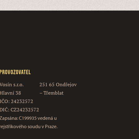
Provozovatel
Vosín s.r.o.
251 65 Ondřejov
Hlavní 38
– Třemblat
IČO: 24232572
DIČ: CZ24232572
Zapsána: C199935 vedená u
rejstříkového soudu v Praze.