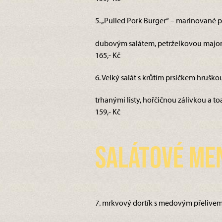
5. „Pulled Pork Burger“ – marinované 
dubovým salátem, petrželkovou majon
165,- Kč
6. Velký salát s krůtím prsíčkem hruškou
trhanými listy, hořčičnou zálivkou a toa
159,- Kč
Salátové me
7. mrkvový dortík s medovým přelivem (