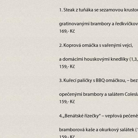
1. Steak z tuňáka se sezamovou krusto
gratinovanými brambory a ředkvičko
169,- Kč
2. Koprová omáčka s vařenými vejci,
a domácími houskovými knedlíky (1,3,
159,- Kč
3. Kuřecí paličky s BBQ omáčkou, – bez
opečenými brambory a salátem Colesla
159,- Kč
4. „Benátské řízečky“ – vepřová pečen
bramborová kaše a okurkový salátek (1
159,- Kč