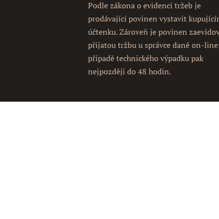
Podle zákona o evidenci tržeb je
prodávající povinen vystavit kupujíc
účtenku. Zároveň je povinen zaevido
přijatou tržbu u správce daně on-line
případě technického výpadku pak
nejpozději do 48 hodin.