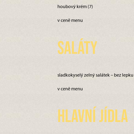
houbový krém (7)
v ceně menu
Saláty
sladkokyselý zelný salátek – bez lepku
v ceně menu
Hlavní jídla