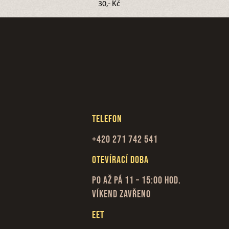
30,- Kč
Telefon
+420 271 742 541
Otevírací doba
Po až Pá 11 – 15:00 hod.
Víkend zavřeno
EET