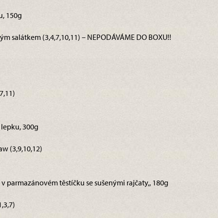
u, 150g
vým salátkem (3,4,7,10,11) – NEPODÁVÁME DO BOXU!!
7,11)
 lepku, 300g
w (3,9,10,12)
ě v parmazánovém těstíčku se sušenými rajčaty,, 180g
,3,7)