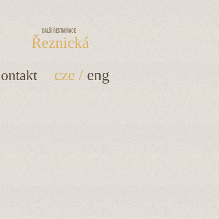
Další restaurace
Řeznická
cze
/
eng
ontakt