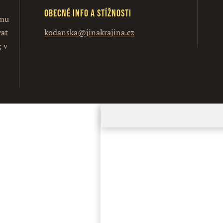
Obecné info a stížnosti
ímu
vat
kodanska@jinakrajina.cz
; v