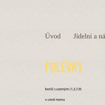
Úvod
Jídelní a n
Polévky
boršč s uzeným (1,3,7,9)
v ceně menu