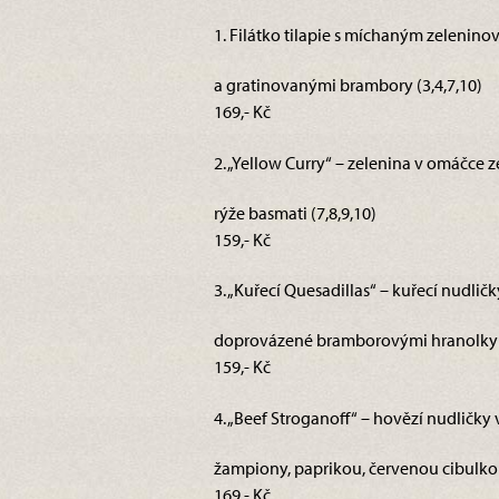
1. Filátko tilapie s míchaným zelenino
a gratinovanými brambory (3,4,7,10)
169,- Kč
2. „Yellow Curry“ – zelenina v omáčce 
rýže basmati (7,8,9,10)
159,- Kč
3. „Kuřecí Quesadillas“ – kuřecí nudlič
doprovázené bramborovými hranolky 
159,- Kč
4. „Beef Stroganoff“ – hovězí nudlič
žampiony, paprikou, červenou cibulkou,
169,- Kč