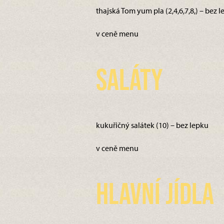
thajská Tom yum pla (2,4,6,7,8,) – bez 
v ceně menu
Saláty
kukuřičný salátek (10) – bez lepku
v ceně menu
Hlavní jídla