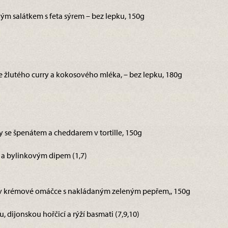
vým salátkem s feta sýrem – bez lepku, 150g
ze žlutého curry a kokosového mléka, – bez lepku, 180g
ky se špenátem a cheddarem v tortille, 150g
a bylinkovým dipem (1,7)
ky v krémové omáčce s nakládaným zeleným pepřem,, 150g
 dijonskou hořčicí a rýží basmati (7,9,10)