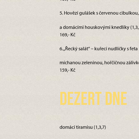
5. Hovězí gulášek s červenou cibulkou
a domácími houskovými knedlíky (1,3,
169,- Kč
6. „Řecký salát“ – kuřecí nudličky s fet
míchanou zeleninou, hořčičnou zálivkou
159,- Kč
Dezert dne
domácí tiramisu (1,3,7)