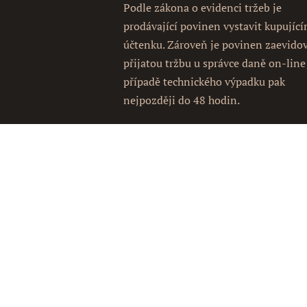
Podle zákona o evidenci tržeb je
prodávající povinen vystavit kupujíc
účtenku. Zároveň je povinen zaevido
přijatou tržbu u správce daně on-line
případě technického výpadku pak
nejpozději do 48 hodin.