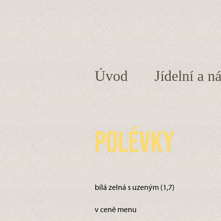
Úvod
Jídelní a n
Polévky
bílá zelná s uzeným (1,7)
v ceně menu