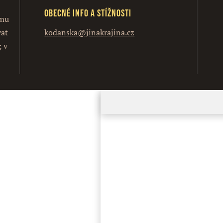
Obecné info a stížnosti
ímu
vat
kodanska@jinakrajina.cz
; v