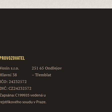
Provozovatel
Vosín s.r.o.
251 65 Ondřejov
Hlavní 38
– Třemblat
IČO: 24232572
DIČ: CZ24232572
Zapsána: C199935 vedená u
rejstříkového soudu v Praze.