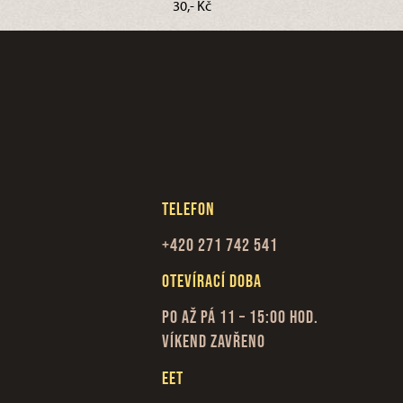
30,- Kč
Telefon
+420 271 742 541
Otevírací doba
Po až Pá 11 – 15:00 hod.
Víkend zavřeno
EET