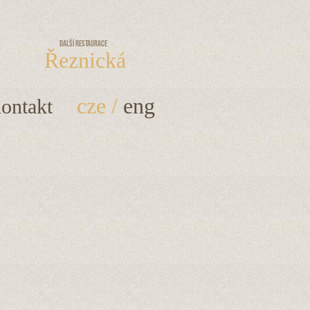
Další restaurace
Řeznická
cze
/
eng
ontakt