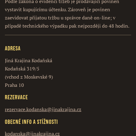
Podle zákona o evidenci tržeb je prodávající povinen
vystavit kupujícímu účtenku. Zároveň je povinen
zaevidovat přijatou tržbu u správce daně on-line; v
případě technického výpadku pak nejpozději do 48 hodin.
Adresa
Jiná Krajina Kodaňská
Kodaňská 319/5
(vchod z Moskevské 9)
Praha 10
Rezervace
rezervace.kodanska@jinakrajina.cz
Obecné info a stížnosti
kodanska@jinakrajina.cz