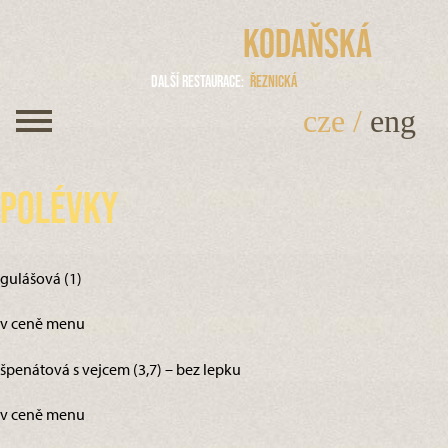
Kodaňská
Další restaurace
Řeznická
cze
/
eng
Polévky
gulášová (1)
v ceně menu
špenátová s vejcem (3,7) – bez lepku
v ceně menu