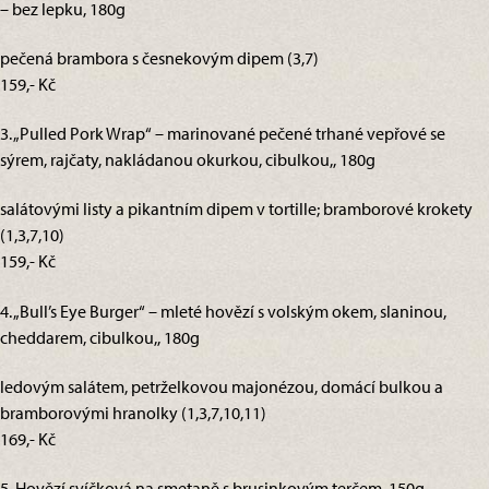
– bez lepku, 180g
pečená brambora s česnekovým dipem (3,7)
159,- Kč
3. „Pulled Pork Wrap“ – marinované pečené trhané vepřové se
sýrem, rajčaty, nakládanou okurkou, cibulkou,, 180g
salátovými listy a pikantním dipem v tortille; bramborové krokety
(1,3,7,10)
159,- Kč
4. „Bull’s Eye Burger“ – mleté hovězí s volským okem, slaninou,
cheddarem, cibulkou,, 180g
ledovým salátem, petrželkovou majonézou, domácí bulkou a
bramborovými hranolky (1,3,7,10,11)
169,- Kč
5. Hovězí svíčková na smetaně s brusinkovým terčem, 150g