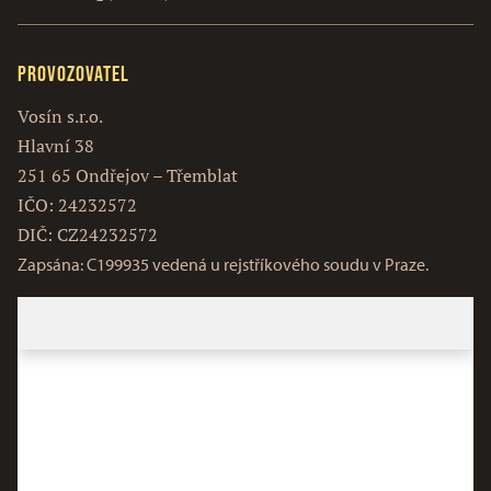
Provozovatel
Vosín s.r.o.
Hlavní 38
251 65 Ondřejov – Třemblat
IČO: 24232572
DIČ: CZ24232572
Zapsána: C199935 vedená u rejstříkového soudu v Praze.