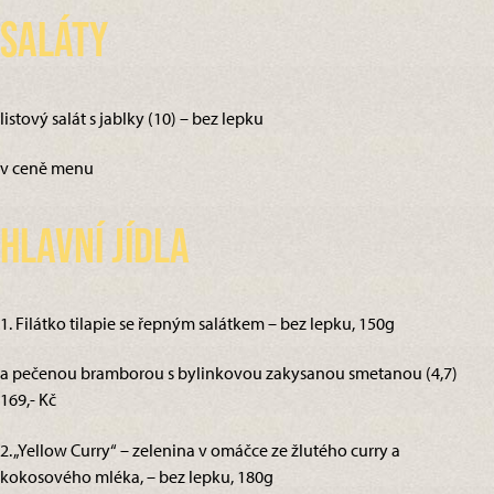
Saláty
listový salát s jablky (10) – bez lepku
v ceně menu
Hlavní jídla
1. Filátko tilapie se řepným salátkem – bez lepku, 150g
a pečenou bramborou s bylinkovou zakysanou smetanou (4,7)
169,- Kč
2. „Yellow Curry“ – zelenina v omáčce ze žlutého curry a
kokosového mléka, – bez lepku, 180g