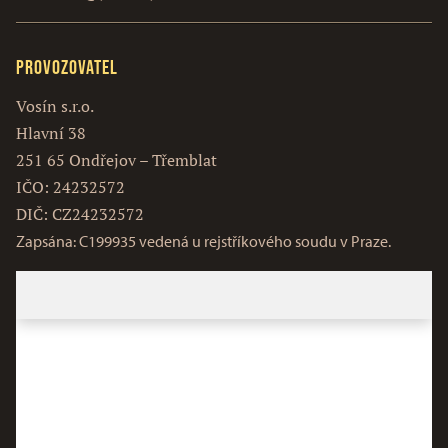
Provozovatel
Vosín s.r.o.
Hlavní 38
251 65 Ondřejov – Třemblat
IČO: 24232572
DIČ: CZ24232572
Zapsána: C199935 vedená u rejstříkového soudu v Praze.