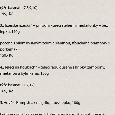
rýže basmati (7,8,9,10)
159,- Kč
3. „Jizerské řízečky“ – přírodní kuřecí stehenní medailonky – bez
lepku, 150g
pečené s bílým kysaným zelím a slaninou, šťouchané brambory s
pórkem (7)
159,- Kč
4. „Telecí na houbách“ – telecí ragú dušené s hříbky, žampiony,
smetanou a bylinkami;, 150g
rýže basmati (1,7,12)
169,- Kč
5. Hovězí Rumpsteak na grilu, – bez lepku, 180g
krémová omáčka z pečených červených paprik a gratinované