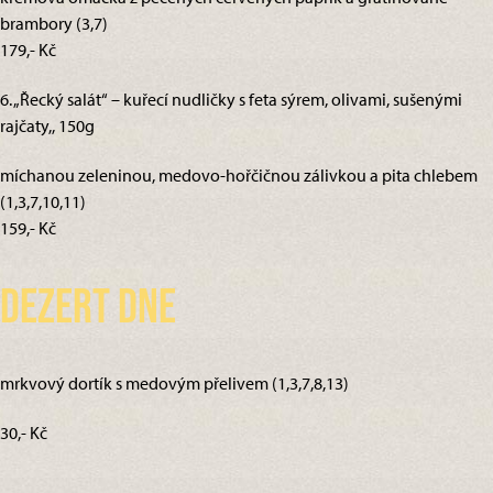
brambory (3,7)
179,- Kč
6. „Řecký salát“ – kuřecí nudličky s feta sýrem, olivami, sušenými
rajčaty,, 150g
míchanou zeleninou, medovo-hořčičnou zálivkou a pita chlebem
(1,3,7,10,11)
159,- Kč
Dezert dne
mrkvový dortík s medovým přelivem (1,3,7,8,13)
30,- Kč