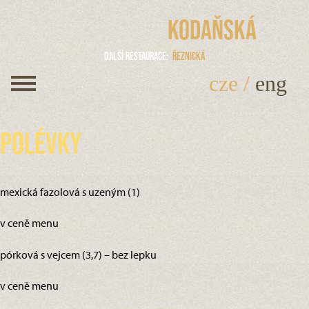
Kodaňská
Další restaurace
Řeznická
cze
/
eng
Polévky
mexická fazolová s uzeným (1)
v ceně menu
pórková s vejcem (3,7) – bez lepku
v ceně menu