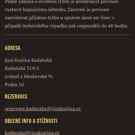
Podle zákona o evidenci tržeb je prodávající povinen
vystavit kupujícímu účtenku. Zároveň je povinen
zaevidovat přijatou tržbu u správce daně on-line; v
případě technického výpadku pak nejpozději do 48 hodin.
Adresa
Jiná Krajina Kodaňská
Kodaňská 319/5
(vchod z Moskevské 9)
Praha 10
Rezervace
rezervace.kodanska@jinakrajina.cz
Obecné info a stížnosti
kodanska@jinakrajina.cz