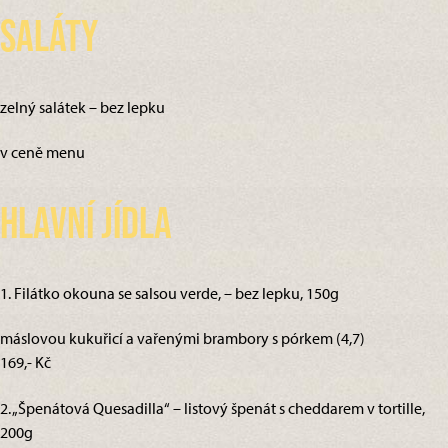
Saláty
zelný salátek – bez lepku
v ceně menu
Hlavní jídla
1. Filátko okouna se salsou verde, – bez lepku, 150g
máslovou kukuřicí a vařenými brambory s pórkem (4,7)
169,- Kč
2. „Špenátová Quesadilla“ – listový špenát s cheddarem v tortille,
200g