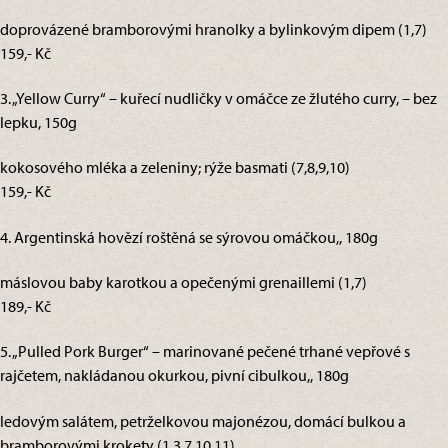
doprovázené bramborovými hranolky a bylinkovým dipem (1,7)
159,- Kč
3. „Yellow Curry“ – kuřecí nudličky v omáčce ze žlutého curry, – bez
lepku, 150g
kokosového mléka a zeleniny; rýže basmati (7,8,9,10)
159,- Kč
4. Argentinská hovězí roštěná se sýrovou omáčkou,, 180g
máslovou baby karotkou a opečenými grenaillemi (1,7)
189,- Kč
5. „Pulled Pork Burger“ – marinované pečené trhané vepřové s
rajčetem, nakládanou okurkou, pivní cibulkou,, 180g
ledovým salátem, petrželkovou majonézou, domácí bulkou a
bramborovými krokety (1,3,7,10,11)