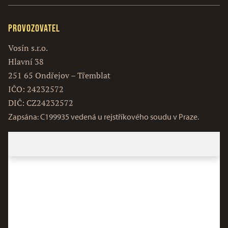
Provozovatel
Vosín s.r.o.
Hlavní 38
251 65 Ondřejov – Třemblat
IČO: 24232572
DIČ: CZ24232572
Zapsána: C199935 vedená u rejstříkového soudu v Praze.