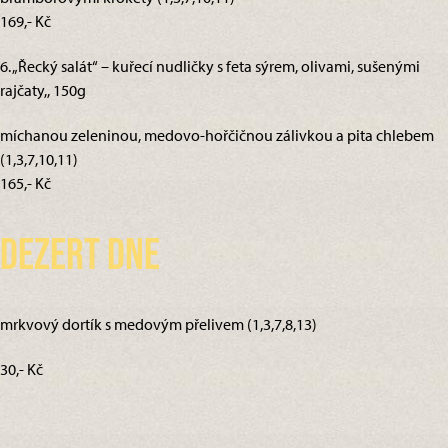
169,- Kč
6. „Řecký salát“ – kuřecí nudličky s feta sýrem, olivami, sušenými
rajčaty,, 150g
míchanou zeleninou, medovo-hořčičnou zálivkou a pita chlebem
(1,3,7,10,11)
165,- Kč
Dezert dne
mrkvový dortík s medovým přelivem (1,3,7,8,13)
30,- Kč