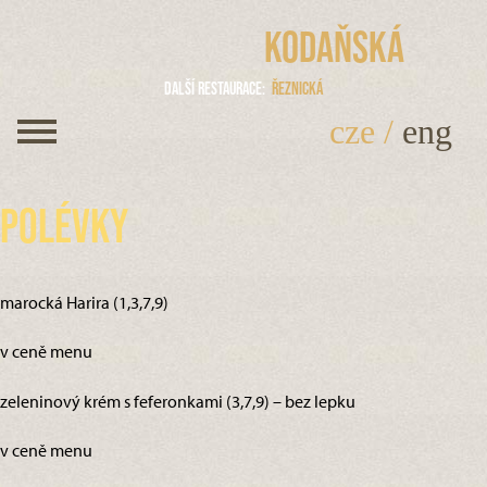
Kodaňská
Další restaurace
Řeznická
cze
/
eng
Polévky
marocká Harira (1,3,7,9)
v ceně menu
zeleninový krém s feferonkami (3,7,9) – bez lepku
v ceně menu