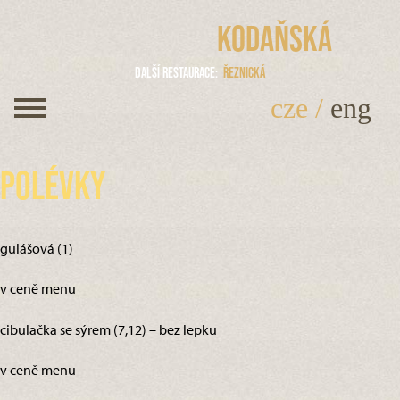
Kodaňská
Další restaurace
Řeznická
cze
/
eng
Polévky
gulášová (1)
v ceně menu
cibulačka se sýrem (7,12) – bez lepku
v ceně menu