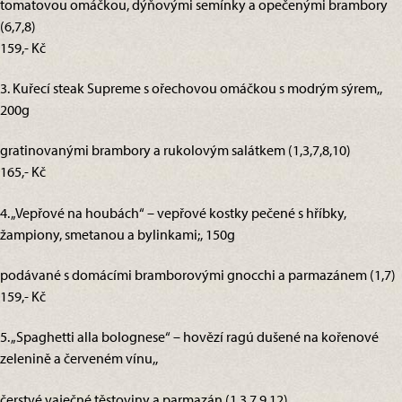
tomatovou omáčkou, dýňovými semínky a opečenými brambory
(6,7,8)
159,- Kč
3. Kuřecí steak Supreme s ořechovou omáčkou s modrým sýrem,,
200g
gratinovanými brambory a rukolovým salátkem (1,3,7,8,10)
165,- Kč
4. „Vepřové na houbách“ – vepřové kostky pečené s hříbky,
žampiony, smetanou a bylinkami;, 150g
podávané s domácími bramborovými gnocchi a parmazánem (1,7)
159,- Kč
5. „Spaghetti alla bolognese“ – hovězí ragú dušené na kořenové
zelenině a červeném vínu,,
čerstvé vaječné těstoviny a parmazán (1,3,7,9,12)