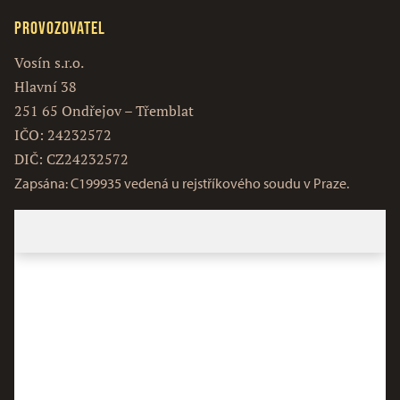
Provozovatel
Vosín s.r.o.
Hlavní 38
251 65 Ondřejov – Třemblat
IČO: 24232572
DIČ: CZ24232572
Zapsána: C199935 vedená u rejstříkového soudu v Praze.