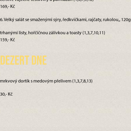
169,- Kč
6. Velký salát se smaženými sýry, ředkvičkami, rajčaty, rukolou,, 120g
trhanými listy, hořčičnou zálivkou a toasty (1,3,7,10,11)
159,- Kč
Dezert dne
mrkvový dortík s medovým přelivem (1,3,7,8,13)
30,- Kč