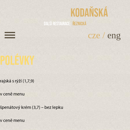
Kodaňská
Další restaurace
Řeznická
cze
/
eng
Polévky
rajská s rýží (1,7,9)
v ceně menu
špenátový krém (3,7) – bez lepku
v ceně menu