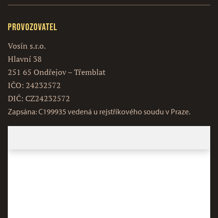
Provozovatel
Vosín s.r.o.
Hlavní 38
251 65 Ondřejov – Třemblat
IČO: 24232572
DIČ: CZ24232572
Zapsána: C199935 vedená u rejstříkového soudu v Praze.