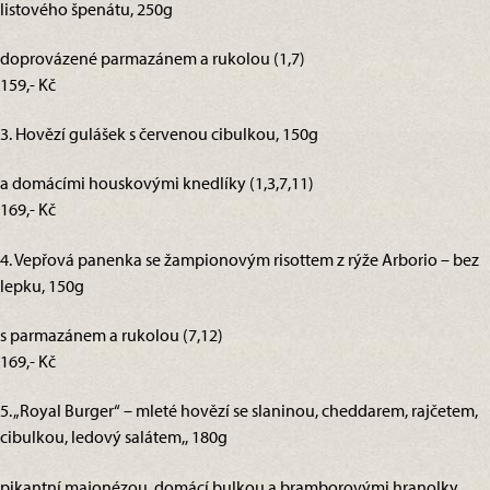
listového špenátu, 250g
doprovázené parmazánem a rukolou (1,7)
159,- Kč
3. Hovězí gulášek s červenou cibulkou, 150g
a domácími houskovými knedlíky (1,3,7,11)
169,- Kč
4. Vepřová panenka se žampionovým risottem z rýže Arborio – bez
lepku, 150g
s parmazánem a rukolou (7,12)
169,- Kč
5. „Royal Burger“ – mleté hovězí se slaninou, cheddarem, rajčetem,
cibulkou, ledový salátem,, 180g
pikantní majonézou, domácí bulkou a bramborovými hranolky