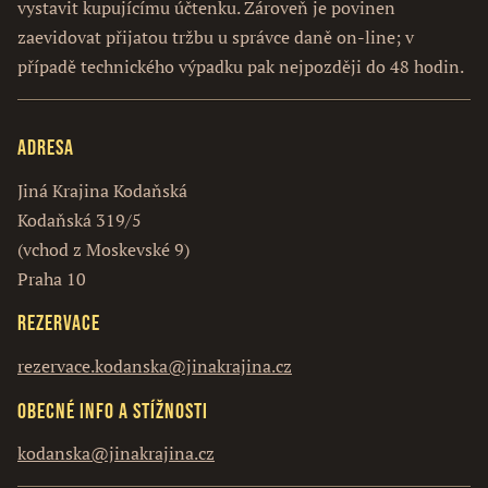
vystavit kupujícímu účtenku. Zároveň je povinen
zaevidovat přijatou tržbu u správce daně on-line; v
případě technického výpadku pak nejpozději do 48 hodin.
Adresa
Jiná Krajina Kodaňská
Kodaňská 319/5
(vchod z Moskevské 9)
Praha 10
Rezervace
rezervace.kodanska@jinakrajina.cz
Obecné info a stížnosti
kodanska@jinakrajina.cz