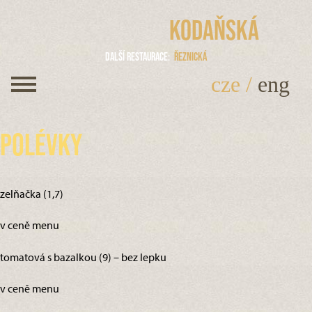
Kodaňská
Další restaurace
Řeznická
cze
/
eng
Polévky
zelňačka (1,7)
v ceně menu
tomatová s bazalkou (9) – bez lepku
v ceně menu