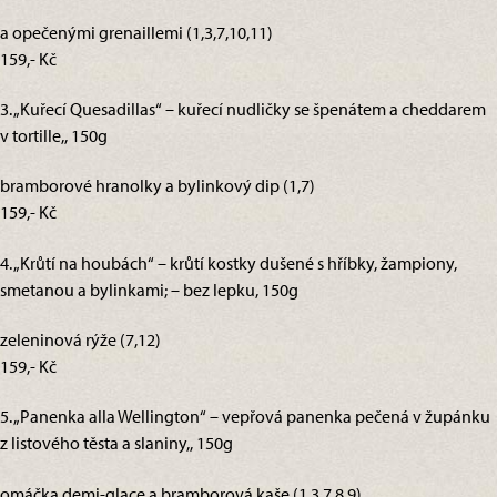
a opečenými grenaillemi (1,3,7,10,11)
159,- Kč
3. „Kuřecí Quesadillas“ – kuřecí nudličky se špenátem a cheddarem
v tortille,, 150g
bramborové hranolky a bylinkový dip (1,7)
159,- Kč
4. „Krůtí na houbách“ – krůtí kostky dušené s hříbky, žampiony,
smetanou a bylinkami; – bez lepku, 150g
zeleninová rýže (7,12)
159,- Kč
5. „Panenka alla Wellington“ – vepřová panenka pečená v župánku
z listového těsta a slaniny,, 150g
omáčka demi-glace a bramborová kaše (1,3,7,8,9)