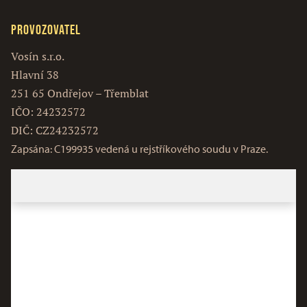
Provozovatel
Vosín s.r.o.
Hlavní 38
251 65 Ondřejov – Třemblat
IČO: 24232572
DIČ: CZ24232572
Zapsána: C199935 vedená u rejstříkového soudu v Praze.