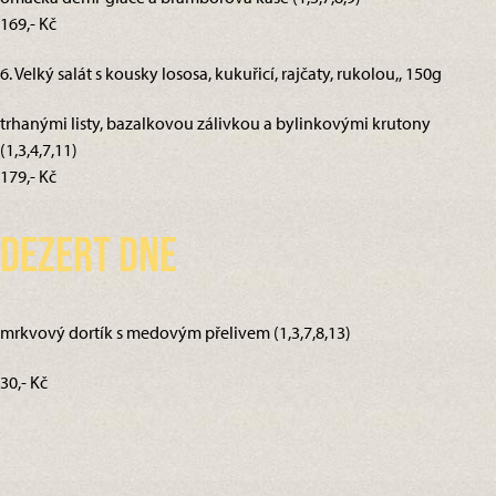
169,- Kč
6. Velký salát s kousky lososa, kukuřicí, rajčaty, rukolou,, 150g
trhanými listy, bazalkovou zálivkou a bylinkovými krutony
(1,3,4,7,11)
179,- Kč
Dezert dne
mrkvový dortík s medovým přelivem (1,3,7,8,13)
30,- Kč