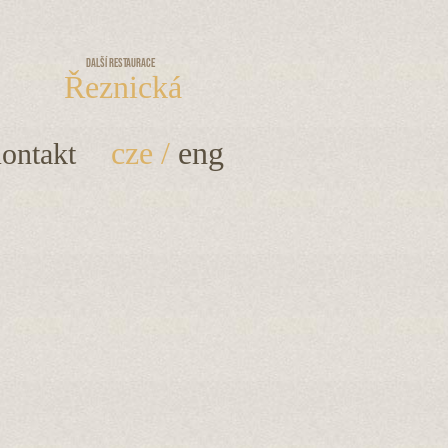
Další restaurace
Řeznická
cze
/
eng
ontakt