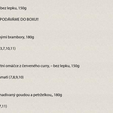
 bez lepku, 150g
 NEPODÁVÁME DO BOXU!!
enými brambory, 180g
3,7,10,11)
ntní omáčce z červeného curry, – bez lepku, 150g
ati (7,8,9,10)
ek nadívaný goudou a petrželkou,, 180g
7,11)