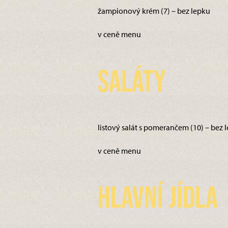
žampionový krém (7) – bez lepku
v ceně menu
Saláty
listový salát s pomerančem (10) – bez 
v ceně menu
Hlavní jídla