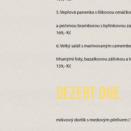
5. Vepřová panenka s liškovou omáčko
a pečenou bramborou s bylinkovou za
169,- Kč
6. Velký salát s marinovaným camembe
trhanými listy, bazalkovou zálivkou a to
159,- Kč
Dezert dne
mrkvový dortík s medovým přelivem (1,