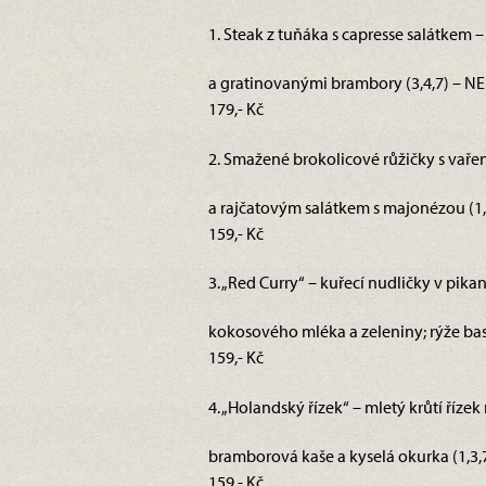
1. Steak z tuňáka s capresse salátkem –
a gratinovanými brambory (3,4,7) –
179,- Kč
2. Smažené brokolicové růžičky s vař
a rajčatovým salátkem s majonézou (1,
159,- Kč
3. „Red Curry“ – kuřecí nudličky v pika
kokosového mléka a zeleniny; rýže basm
159,- Kč
4. „Holandský řízek“ – mletý krůtí říz
bramborová kaše a kyselá okurka (1,3,
159,- Kč