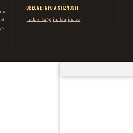
Obecné info a stížnosti
ímu
vat
kodanska@jinakrajina.cz
; v