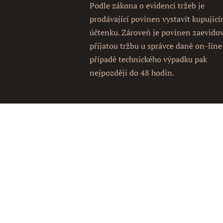
Podle zákona o evidenci tržeb je
prodávající povinen vystavit kupujíc
účtenku. Zároveň je povinen zaevido
přijatou tržbu u správce daně on-line
případě technického výpadku pak
nejpozději do 48 hodin.