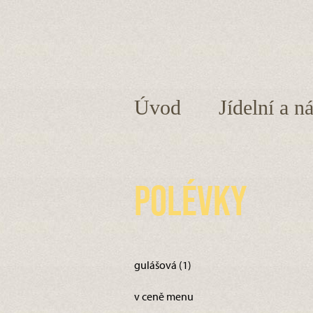
Úvod
Jídelní a n
Polévky
gulášová (1)
v ceně menu