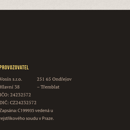
Provozovatel
Vosín s.r.o.
251 65 Ondřejov
Hlavní 38
– Třemblat
IČO: 24232572
DIČ: CZ24232572
Zapsána: C199935 vedená u
rejstříkového soudu v Praze.