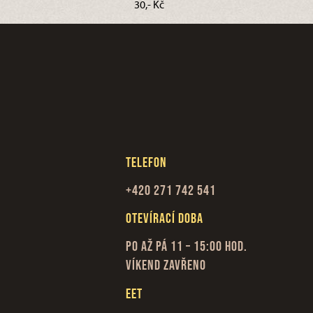
30,- Kč
Telefon
+420 271 742 541
Otevírací doba
Po až Pá 11 – 15:00 hod.
Víkend zavřeno
EET