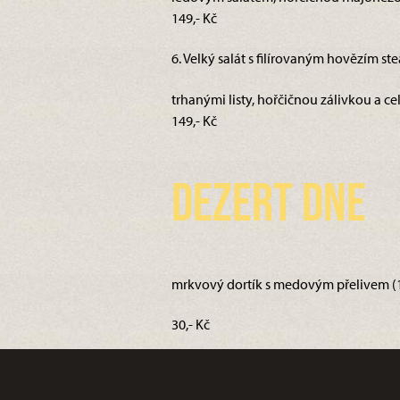
149,- Kč
6. Velký salát s filírovaným hovězím ste
trhanými listy, hořčičnou zálivkou a c
149,- Kč
Dezert dne
mrkvový dortík s medovým přelivem (1,
30,- Kč