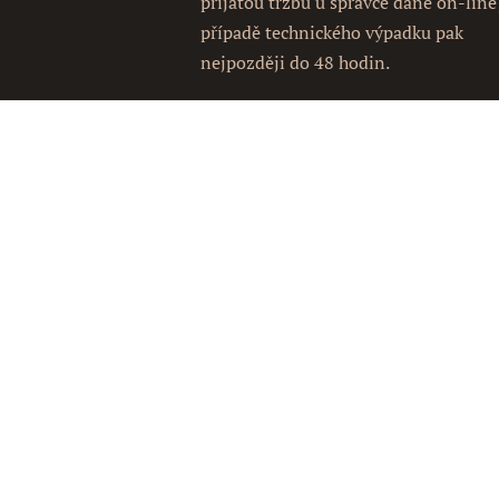
přijatou tržbu u správce daně on-line
případě technického výpadku pak
nejpozději do 48 hodin.