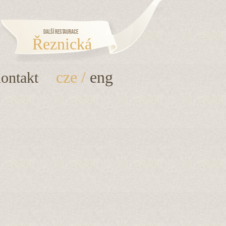
Další restaurace
Řeznická
cze
/
eng
ontakt