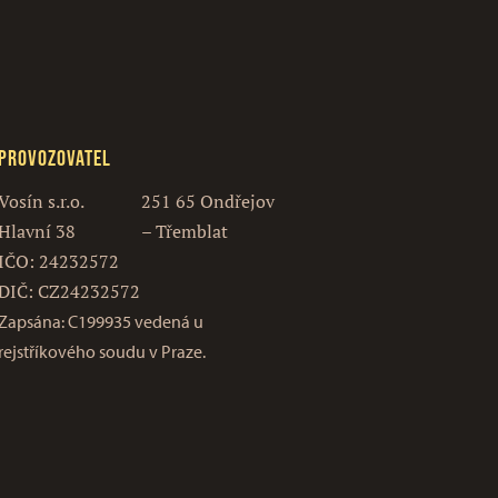
Provozovatel
Vosín s.r.o.
251 65 Ondřejov
Hlavní 38
– Třemblat
IČO: 24232572
DIČ: CZ24232572
Zapsána: C199935 vedená u
rejstříkového soudu v Praze.