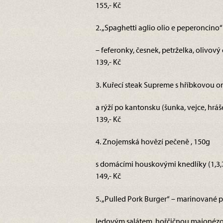
155,- Kč
2. „Spaghetti aglio olio e peperoncino“
– feferonky, česnek, petrželka, olivový 
139,- Kč
3. Kuřecí steak Supreme s hříbkovou 
a rýží po kantonsku (šunka, vejce, hráše
139,- Kč
4. Znojemská hovězí pečeně , 150g
s domácími houskovými knedlíky (1,3,7
149,- Kč
5. „Pulled Pork Burger“ – marinované p
ledovým salátem, hořčičnou majonézou