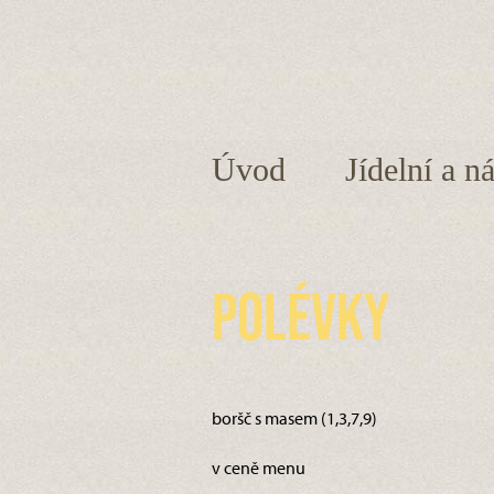
Úvod
Jídelní a n
Polévky
boršč s masem (1,3,7,9)
v ceně menu