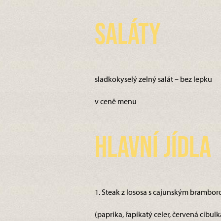
Saláty
sladkokyselý zelný salát – bez lepku
v ceně menu
Hlavní jídla
1. Steak z lososa s cajunským brambor
(paprika, řapíkatý celer, červená cibulk