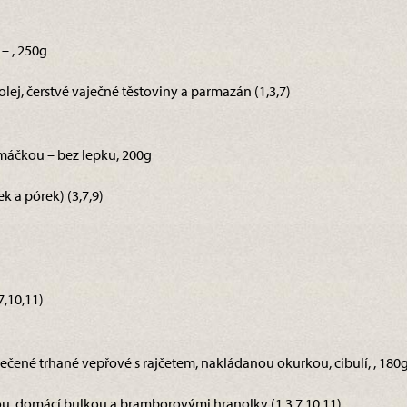
 – , 250g
olej, čerstvé vaječné těstoviny a parmazán (1,3,7)
omáčkou – bez lepku, 200g
k a pórek) (3,7,9)
,10,11)
ečené trhané vepřové s rajčetem, nakládanou okurkou, cibulí, , 180
, domácí bulkou a bramborovými hranolky (1,3,7,10,11)