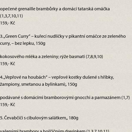
opečené grenaille brambůrky a domácí tatarská omáčka
(1,3,7,10,11)
159,- Kč
3. „Green Curry“ – kuřecí nudličky v pikantní omáčce ze zeleného
curry, – bez lepku, 150g
kokosového mléka a zeleniny; rýže basmati (7,8,9,10)
159,- Kč
4. „Vepřové na houbách“ – vepřové kostky dušené s hříbky,
žampiony, smetanou a bylinkami;, 150g
podávané s domácími bramborovými gnocchi a parmazánem (1,7)
159,- Kč
5. Čevabčiči s cibulovým salátkem,, 180g
vařenými brambory a hořčičným dresinkem (1,3,7,10,11)