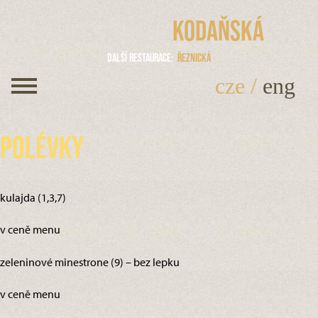
Kodaňská
Další restaurace
Řeznická
cze
/
eng
Polévky
kulajda (1,3,7)
v ceně menu
zeleninové minestrone (9) – bez lepku
v ceně menu