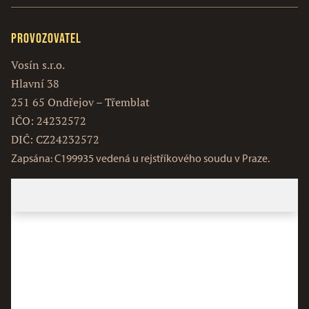
Provozovatel
Vosín s.r.o.
Hlavní 38
251 65 Ondřejov – Třemblat
IČO: 24232572
DIČ: CZ24232572
Zapsána: C199935 vedená u rejstříkového soudu v Praze.