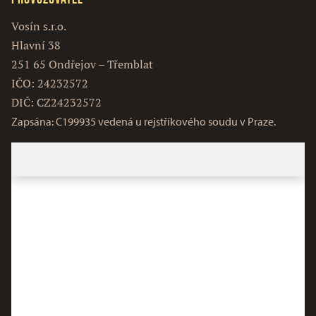
Vosín s.r.o.
Hlavní 38
251 65 Ondřejov – Třemblat
IČO: 24232572
DIČ: CZ24232572
Zapsána: C199935 vedená u rejstříkového soudu v Praze.