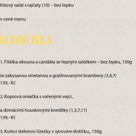
listový salát s rajčaty (10) – bez lepku
v ceně menu
Hlavní jídla
1. Filátka okouna a candáta se řepným salátkem – bez lepku, 150g
se zakysanou smetanou a gratinovanými brambory (3,4,7)
139,- Kč
2. Koprová omáčka s vařenými vejci ,
a domácími houskovými knedlíky (1,3,7,11)
139,- Kč
3. Kuřecí stehenní řízečky v sýrovém těstíčku,, 150g