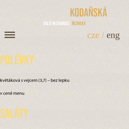
Kodaňská
Další restaurace
Řeznická
cze
/
eng
Polévky
květáková s vejcem (3,7) – bez lepku
v ceně menu
Saláty