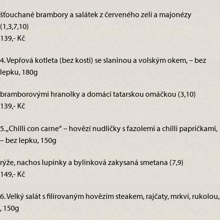
šťouchané brambory a salátek z červeného zelí a majonézy
(1,3,7,10)
139,- Kč
4. Vepřová kotleta (bez kosti) se slaninou a volským okem, – bez
lepku, 180g
bramborovými hranolky a domácí tatarskou omáčkou (3,10)
139,- Kč
5. „Chilli con carne“ – hovězí nudličky s fazolemi a chilli papričkami,
– bez lepku, 150g
rýže, nachos lupínky a bylinková zakysaná smetana (7,9)
149,- Kč
6. Velký salát s filírovaným hovězím steakem, rajčaty, mrkví, rukolou,
, 150g