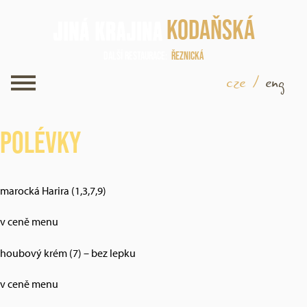
Kodaňská
Další restaurace
Řeznická
cze
/
eng
Polévky
marocká Harira (1,3,7,9)
v ceně menu
houbový krém (7) – bez lepku
v ceně menu