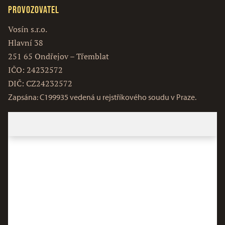
Provozovatel
Vosín s.r.o.
Hlavní 38
251 65 Ondřejov – Třemblat
IČO: 24232572
DIČ: CZ24232572
Zapsána: C199935 vedená u rejstříkového soudu v Praze.