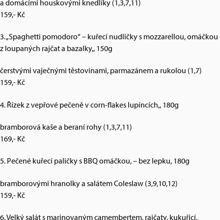
a domácími houskovými knedlíky (1,3,7,11)
159,- Kč
3. „Spaghetti pomodoro“ – kuřecí nudličky s mozzarellou, omáčkou
z loupaných rajčat a bazalky,, 150g
čerstvými vaječnými těstovinami, parmazánem a rukolou (1,7)
159,- Kč
4. Řízek z vepřové pečeně v corn-flakes lupíncích,, 180g
bramborová kaše a beraní rohy (1,3,7,11)
169,- Kč
5. Pečené kuřecí paličky s BBQ omáčkou, – bez lepku, 180g
bramborovými hranolky a salátem Coleslaw (3,9,10,12)
159,- Kč
6. Velký salát s marinovaným camembertem, rajčaty, kukuřicí,