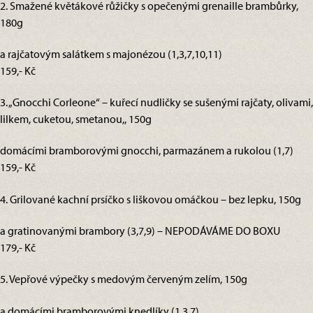
2. Smažené květákové růžičky s opečenými grenaille brambůrky,
180g
a rajčatovým salátkem s majonézou (1,3,7,10,11)
159,- Kč
3. „Gnocchi Corleone“ – kuřecí nudličky se sušenými rajčaty, olivami,
lilkem, cuketou, smetanou,, 150g
domácími bramborovými gnocchi, parmazánem a rukolou (1,7)
159,- Kč
4. Grilované kachní prsíčko s liškovou omáčkou – bez lepku, 150g
a gratinovanými brambory (3,7,9) – NEPODÁVÁME DO BOXU
179,- Kč
5. Vepřové výpečky s medovým červeným zelím, 150g
a domácími bramborovými knedlíky (1,3,7)