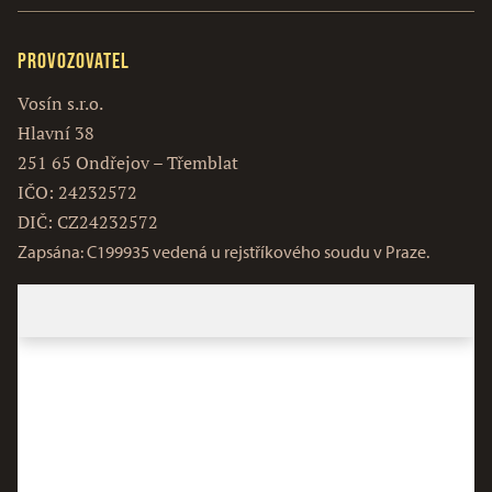
Provozovatel
Vosín s.r.o.
Hlavní 38
251 65 Ondřejov – Třemblat
IČO: 24232572
DIČ: CZ24232572
Zapsána: C199935 vedená u rejstříkového soudu v Praze.