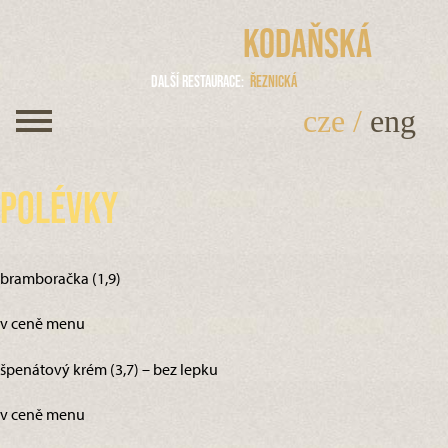
Kodaňská
Další restaurace
Řeznická
cze
/
eng
Polévky
bramboračka (1,9)
v ceně menu
špenátový krém (3,7) – bez lepku
v ceně menu