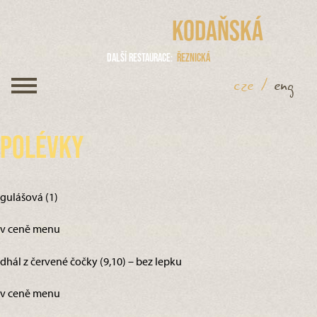
Kodaňská
Další restaurace
Řeznická
cze
/
eng
Polévky
gulášová (1)
v ceně menu
dhál z červené čočky (9,10) – bez lepku
v ceně menu