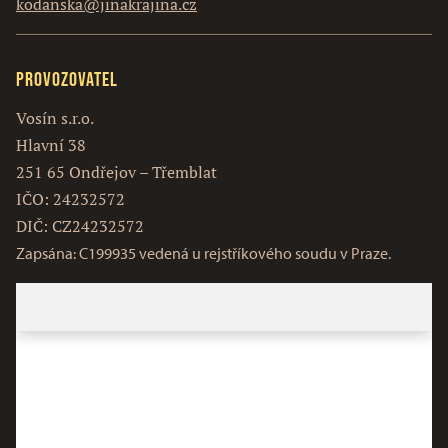
kodanska@jinakrajina.cz
Provozovatel
Vosín s.r.o.
Hlavní 38
251 65 Ondřejov – Třemblat
IČO: 24232572
DIČ: CZ24232572
Zapsána: C199935 vedená u rejstříkového soudu v Praze.