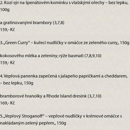
2. Kozí sýr na špenátovém komínku s vlašskými ořechy – bez lepku,
100g
a gratinovanými brambory (3,7,8)
159,- Kč
3. „Green Curry“ – kuřecí nudličky v omáčce ze zeleného curry,, 150g
kokosového mléka a zeleniny; rýže basmati (7,8,9,10)
159,- Kč
4. Vepřová panenka zapečená s jalapeňo papričkami a cheddarem,
– bez lepku, 150g
bramborové hranolky a Rhode Island dresink (3,7,10)
169,- Kč
5. „Vepřový Stroganoff“ – vepřové nudličky v krémové omáčce s
nakládaným zelený pepřem,, 150g