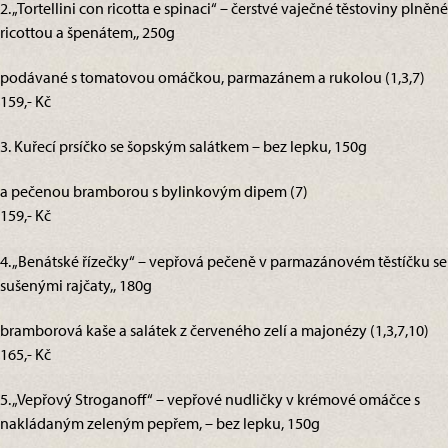
2. „Tortellini con ricotta e spinaci“ – čerstvé vaječné těstoviny plněné
ricottou a špenátem,, 250g
podávané s tomatovou omáčkou, parmazánem a rukolou (1,3,7)
159,- Kč
3. Kuřecí prsíčko se šopským salátkem – bez lepku, 150g
a pečenou bramborou s bylinkovým dipem (7)
159,- Kč
4. „Benátské řízečky“ – vepřová pečeně v parmazánovém těstíčku se
sušenými rajčaty,, 180g
bramborová kaše a salátek z červeného zelí a majonézy (1,3,7,10)
165,- Kč
5. „Vepřový Stroganoff“ – vepřové nudličky v krémové omáčce s
nakládaným zeleným pepřem, – bez lepku, 150g