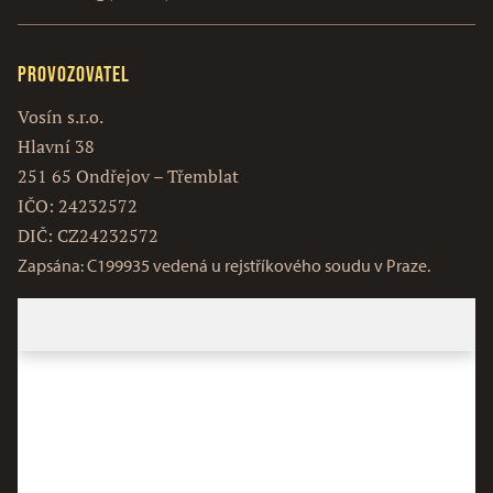
Provozovatel
Vosín s.r.o.
Hlavní 38
251 65 Ondřejov – Třemblat
IČO: 24232572
DIČ: CZ24232572
Zapsána: C199935 vedená u rejstříkového soudu v Praze.