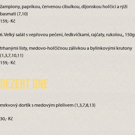
žampiony, paprikou, červenou cibulkou, dijonskou hořčicí a rýží
basmati (7,10)
159,- Kč
6. Velký salát s vepřovou pečení, ředkvičkami, rajčaty, rukolou,, 150g
trhanými listy, medovo-hořčičnou zálivkou a bylinkovými krutony
(1,3,7,10,11)
159,- Kč
Dezert dne
mrkvový dortík s medovým přelivem (1,3,7,8,13)
30,- Kč