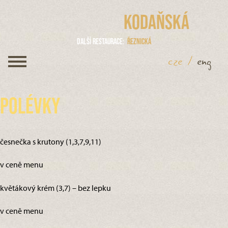
Kodaňská
Další restaurace
Řeznická
cze
/
eng
Polévky
česnečka s krutony (1,3,7,9,11)
v ceně menu
květákový krém (3,7) – bez lepku
v ceně menu