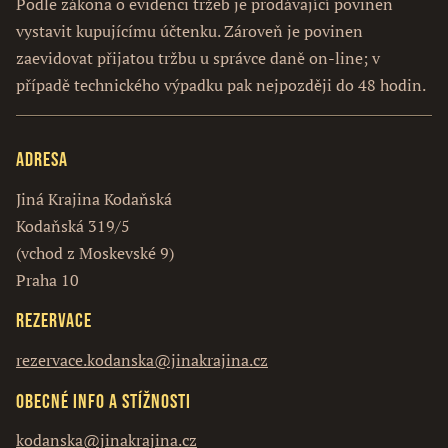
Podle zákona o evidenci tržeb je prodávající povinen
vystavit kupujícímu účtenku. Zároveň je povinen
zaevidovat přijatou tržbu u správce daně on-line; v
případě technického výpadku pak nejpozději do 48 hodin.
Adresa
Jiná Krajina Kodaňská
Kodaňská 319/5
(vchod z Moskevské 9)
Praha 10
Rezervace
rezervace.kodanska@jinakrajina.cz
Obecné info a stížnosti
kodanska@jinakrajina.cz