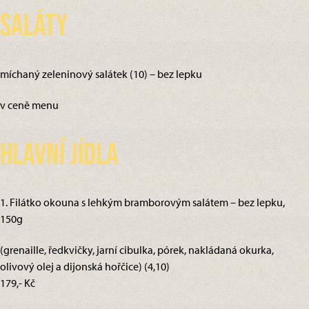
Saláty
míchaný zeleninový salátek (10) – bez lepku
v ceně menu
Hlavní jídla
1. Filátko okouna s lehkým bramborovým salátem – bez lepku,
150g
(grenaille, ředkvičky, jarní cibulka, pórek, nakládaná okurka,
olivový olej a dijonská hořčice) (4,10)
179,- Kč