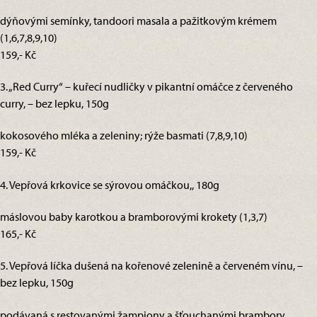
dýňovými semínky, tandoori masala a pažitkovým krémem
(1,6,7,8,9,10)
159,- Kč
3. „Red Curry“ – kuřecí nudličky v pikantní omáčce z červeného
curry, – bez lepku, 150g
kokosového mléka a zeleniny; rýže basmati (7,8,9,10)
159,- Kč
4. Vepřová krkovice se sýrovou omáčkou,, 180g
máslovou baby karotkou a bramborovými krokety (1,3,7)
165,- Kč
5. Vepřová líčka dušená na kořenové zelenině a červeném vínu, –
bez lepku, 150g
podávaná s restovanými žampiony a šťouchanými brambory