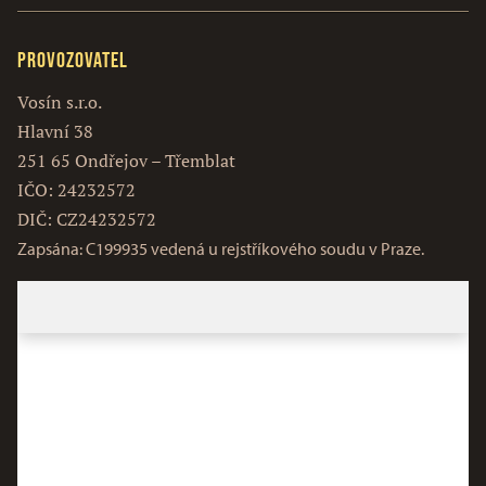
Provozovatel
Vosín s.r.o.
Hlavní 38
251 65 Ondřejov – Třemblat
IČO: 24232572
DIČ: CZ24232572
Zapsána: C199935 vedená u rejstříkového soudu v Praze.