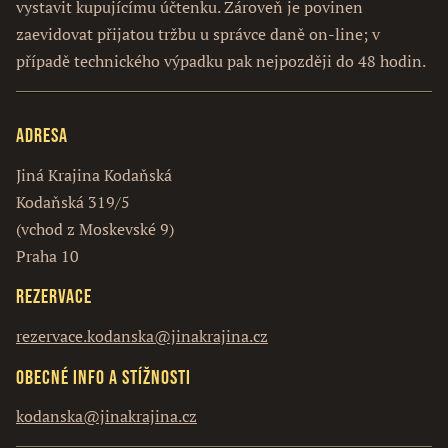
vystavit kupujícímu účtenku. Zároveň je povinen
zaevidovat přijatou tržbu u správce daně on-line; v
případě technického výpadku pak nejpozději do 48 hodin.
Adresa
Jiná Krajina Kodaňská
Kodaňská 319/5
(vchod z Moskevské 9)
Praha 10
Rezervace
rezervace.kodanska@jinakrajina.cz
Obecné info a stížnosti
kodanska@jinakrajina.cz