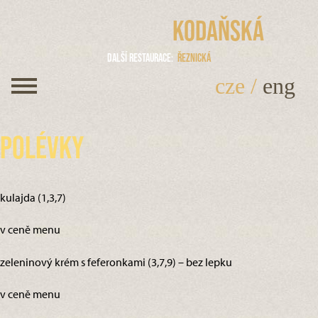
Kodaňská
Další restaurace
Řeznická
cze
/
eng
Polévky
kulajda (1,3,7)
v ceně menu
zeleninový krém s feferonkami (3,7,9) – bez lepku
v ceně menu