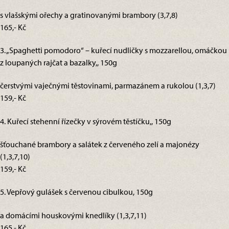
s vlašskými ořechy a gratinovanými brambory (3,7,8)
165,- Kč
3. „Spaghetti pomodoro“ – kuřecí nudličky s mozzarellou, omáčkou
z loupaných rajčat a bazalky,, 150g
čerstvými vaječnými těstovinami, parmazánem a rukolou (1,3,7)
159,- Kč
4. Kuřecí stehenní řízečky v sýrovém těstíčku,, 150g
šťouchané brambory a salátek z červeného zelí a majonézy
(1,3,7,10)
159,- Kč
5. Vepřový gulášek s červenou cibulkou, 150g
a domácími houskovými knedlíky (1,3,7,11)
165,- Kč