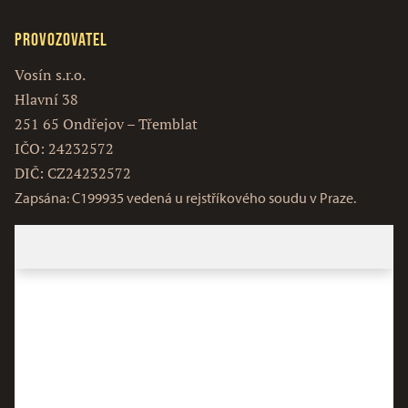
Provozovatel
Vosín s.r.o.
Hlavní 38
251 65 Ondřejov – Třemblat
IČO: 24232572
DIČ: CZ24232572
Zapsána: C199935 vedená u rejstříkového soudu v Praze.