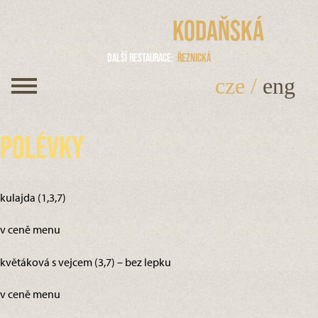
Kodaňská
Další restaurace
Řeznická
cze
/
eng
Polévky
kulajda (1,3,7)
v ceně menu
květáková s vejcem (3,7) – bez lepku
v ceně menu