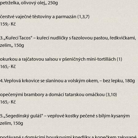
petrželka, olivový olej,, 250g
čerstvé vaječné těstoviny a parmazán (1,3,7)
159,- Kč
3. „Kuřecí Tacos“ – kuřecí nudličky s fazolovou pastou, ředkvičkami,
zelím,, 150g
okurkou a rajčatovou salsou v pšeničných mini-tortillách (1)
165,- Kč
4. Vepřová krkovice se slaninou a volským okem, – bez lepku, 180g
opečenými brambory a domácí tatarskou omáčkou (3,10)
165,- Kč
5. „Segedínský guláš“ – vepřové kostky pečené s bílým kysaným
zelím, 150g
podávané s domácími houskovými knedlíky a kopečkem zakysané