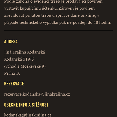
Podle zákona o evidenci tržeb je prodávající povinen
vystavit kupujícímu účtenku. Zároveň je povinen
zaevidovat přijatou tržbu u správce daně on-line; v
případě technického výpadku pak nejpozději do 48 hodin.
Adresa
Jiná Krajina Kodaňská
Kodaňská 319/5
(vchod z Moskevské 9)
Praha 10
Rezervace
rezervace.kodanska@jinakrajina.cz
Obecné info a stížnosti
kodanska@jinakrajina.cz