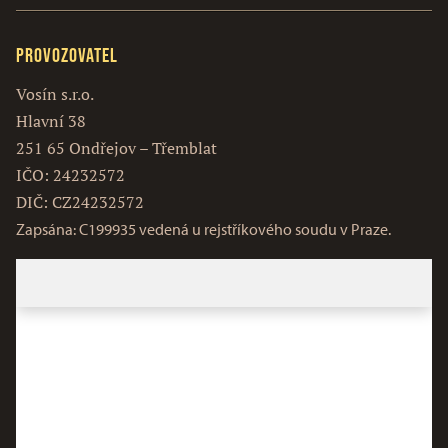
Provozovatel
Vosín s.r.o.
Hlavní 38
251 65 Ondřejov – Třemblat
IČO: 24232572
DIČ: CZ24232572
Zapsána: C199935 vedená u rejstříkového soudu v Praze.