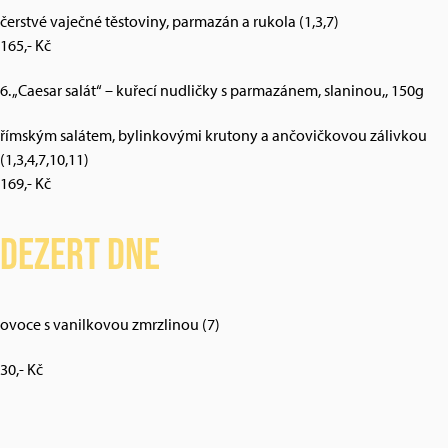
čerstvé vaječné těstoviny, parmazán a rukola (1,3,7)
165,- Kč
6. „Caesar salát“ – kuřecí nudličky s parmazánem, slaninou,, 150g
římským salátem, bylinkovými krutony a ančovičkovou zálivkou
(1,3,4,7,10,11)
169,- Kč
Dezert dne
ovoce s vanilkovou zmrzlinou (7)
30,- Kč