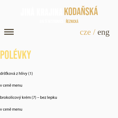
Kodaňská
Další restaurace
Řeznická
cze
/
eng
Polévky
dršťková z hlívy (1)
v ceně menu
brokolicový krém (7) – bez lepku
v ceně menu