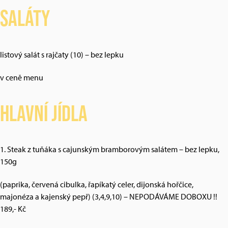
Saláty
listový salát s rajčaty (10) – bez lepku
v ceně menu
Hlavní jídla
1. Steak z tuňáka s cajunským bramborovým salátem – bez lepku,
150g
(paprika, červená cibulka, řapíkatý celer, dijonská hořčice,
majonéza a kajenský pepř) (3,4,9,10) – NEPODÁVÁME DOBOXU !!
189,- Kč