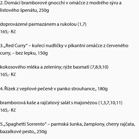
2. Domácí bramborové gnocchi v omáčce z modrého sýru a
listového špenátu, 250g
doprovázené parmazánem a rukolou (1,7)
165,- Kč
3. „Red Curry“ – kuřecí nudličky v pikantní omáčce z červeného
curry, – bez lepku, 150g
kokosového mléka a zeleniny; rýže basmati (7,8,9,10)
165,- Kč
4. Řízek z vepřové pečeně v panko strouhance,, 180g
bramborová kaše a rajčatový salát s majonézou (1,3,7,10,11)
165,- Kč
5. „Spaghetti Sorrento“ – parmská šunka, žampiony, cherry rajčata,
bazalkové pesto,, 250g