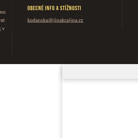
Obecné info a stížnosti
ímu
vat
kodanska@jinakrajina.cz
; v