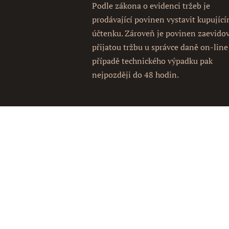
Podle zákona o evidenci tržeb je
prodávající povinen vystavit kupujíc
účtenku. Zároveň je povinen zaevido
přijatou tržbu u správce daně on-line
případě technického výpadku pak
nejpozději do 48 hodin.