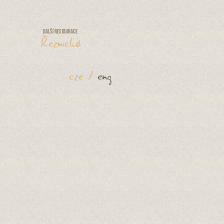
Další restaurace
Řeznická
cze
/
eng