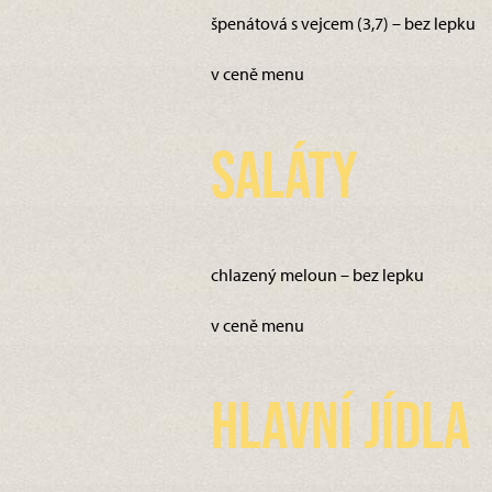
špenátová s vejcem (3,7) – bez lepku
v ceně menu
Saláty
chlazený meloun – bez lepku
v ceně menu
Hlavní jídla