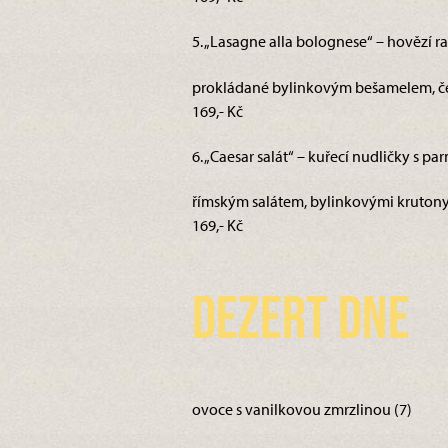
5. „Lasagne alla bolognese“ – hovězí 
prokládané bylinkovým bešamelem, čers
169,- Kč
6. „Caesar salát“ – kuřecí nudličky s p
římským salátem, bylinkovými krutony 
169,- Kč
Dezert dne
ovoce s vanilkovou zmrzlinou (7)