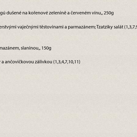
ragú dušené na kořenové zelenině a červeném vínu,, 250g
tvými vaječnými těstovinami a parmazánem; Tzatziky salát (1,3,7,
armazánem, slaninou,, 150g
a ančovičkovou zálivkou (1,3,4,7,10,11)