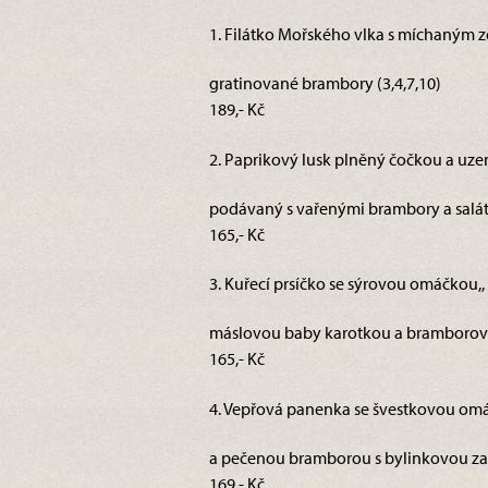
1. Filátko Mořského vlka s míchaným z
gratinované brambory (3,4,7,10)
189,- Kč
2. Paprikový lusk plněný čočkou a uze
podávaný s vařenými brambory a salát
165,- Kč
3. Kuřecí prsíčko se sýrovou omáčkou,,
máslovou baby karotkou a bramborový
165,- Kč
4. Vepřová panenka se švestkovou omá
a pečenou bramborou s bylinkovou za
169,- Kč