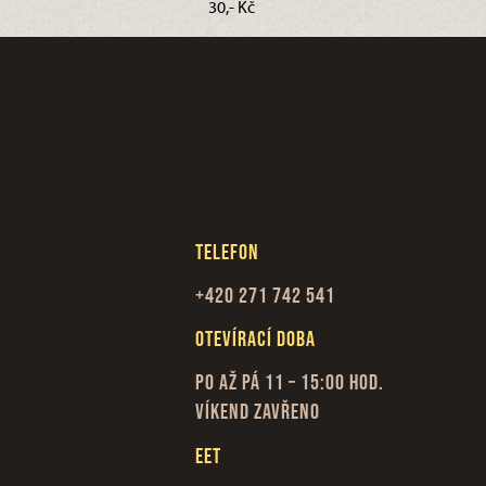
30,- Kč
Telefon
+420 271 742 541
Otevírací doba
Po až Pá 11 – 15:00 hod.
Víkend zavřeno
EET