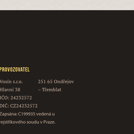
Provozovatel
Vosín s.r.o.
251 65 Ondřejov
Hlavní 38
– Třemblat
IČO: 24232572
DIČ: CZ24232572
Zapsána: C199935 vedená u
rejstříkového soudu v Praze.